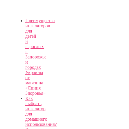
Преимущества
ингаляторов
для
детей
и
взрослых
в
Запорожье
и
городах
Украины
от
магазина
«Линия
Здоровья»
Как
выбрать
ингалятор
для
домашнего
использования?