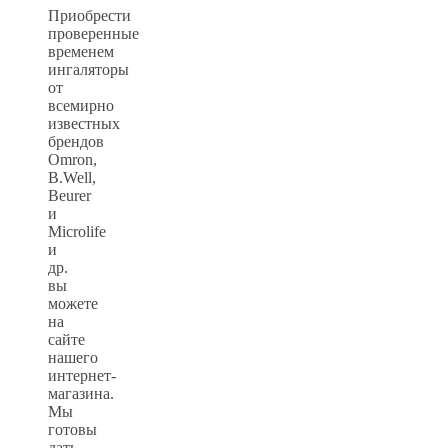
Приобрести
проверенные
временем
ингаляторы
от
всемирно
известных
брендов
Omron,
B.Well,
Beurer
и
Microlife
и
др.
вы
можете
на
сайте
нашего
интернет-
магазина.
Мы
готовы
дать