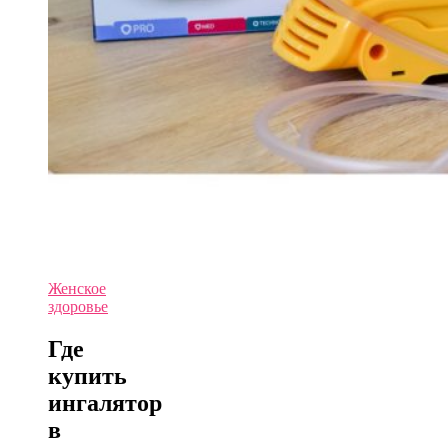
Женское
здоровье
Где
купить
ингалятор
в