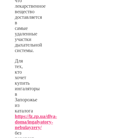
что
лекарственное
вещество
доставляется
в
самые
удаленные
участки
дыхательной
системы.
Для
тех,
кто
хочет
купить
ингаляторы
в
Запорожье
из
каталога
https://lz.zp.ua/dlya-
doma/ingalyatory-
nebulayzery/
без