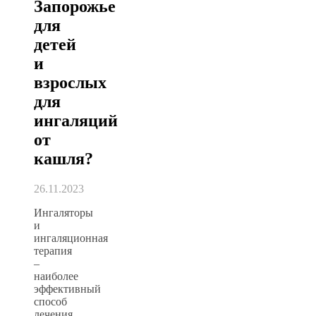
Запорожье
для
детей
и
взрослых
для
ингаляций
от
кашля?
26.11.2023
Ингаляторы
и
ингаляционная
терапия
–
наиболее
эффективный
способ
лечения