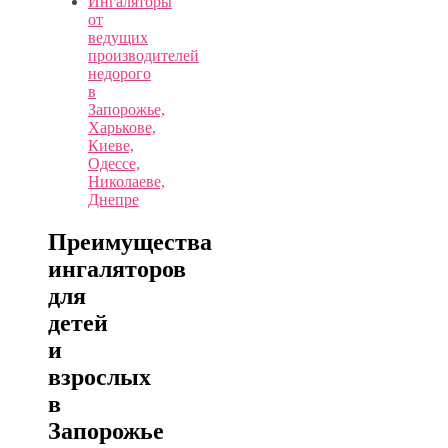
Ингаляторы
от
ведущих
производителей
недорого
в
Запорожье,
Харькове,
Киеве,
Одессе,
Николаеве,
Днепре
Преимущества
ингаляторов
для
детей
и
взрослых
в
Запорожье