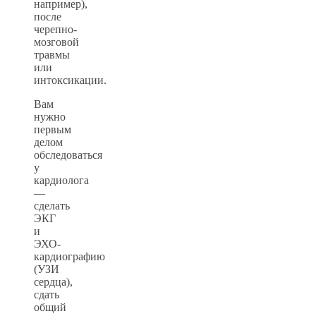
например),
после
черепно-
мозговой
травмы
или
интоксикации.
Вам
нужно
первым
делом
обследоваться
у
кардиолога
—
сделать
ЭКГ
и
ЭХО-
кардиографию
(УЗИ
сердца),
сдать
общий