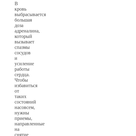
В
кровь
выбрасывается
большая
доза
адреналина,
который
вызывает
спазмы
сосудов
и
усиление
работы
сердца.
Чтобы
избавиться
от
таких
состояний
насовсем,
нужны
приемы,
направленные
на
снятие