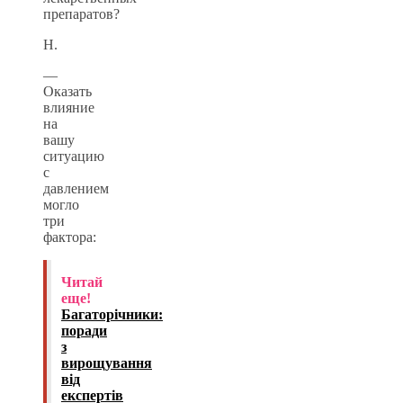
препаратов?
Н.
—
Оказать
влияние
на
вашу
ситуацию
с
давлением
могло
три
фактора:
Читай
еще!
Багаторічники:
поради
з
вирощування
від
експертів