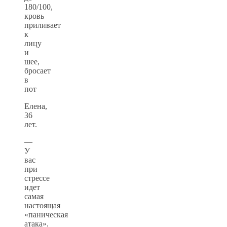
180/100,
кровь
приливает
к
лицу
и
шее,
бросает
в
пот
Елена,
36
лет.
—
У
вас
при
стрессе
идет
самая
настоящая
«паническая
атака».