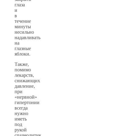
глаза
и
в
течение
минуты
несильно
надавливать
на
глазные
яблоки.
Также,
помимо
лекарств,
снижающих
давление,
при
«нервной»
гипертонии
всегда
нужно
иметь
под
рукой
спазмолитик