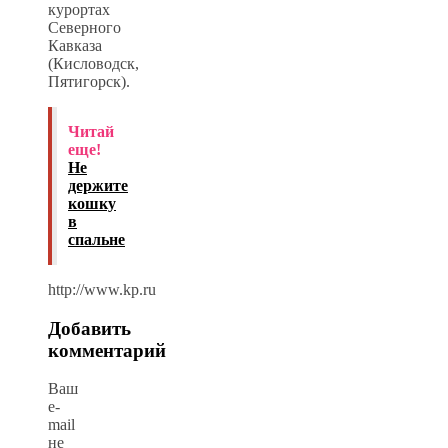
курортах
Северного
Кавказа
(Кисловодск,
Пятигорск).
Читай
еще!
Не
держите
кошку
в
спальне
http://www.kp.ru
Добавить
комментарий
Ваш
e-
mail
не