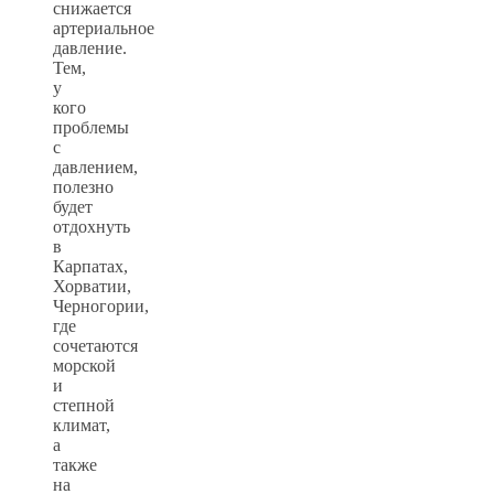
снижается
артериальное
давление.
Тем,
у
кого
проблемы
с
давлением,
полезно
будет
отдохнуть
в
Карпатах,
Хорватии,
Черногории,
где
сочетаются
морской
и
степной
климат,
а
также
на