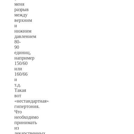
меня
разрыв
между
верхним
и
нижним
давлением
80-
90
единиц,
например
150/60
или
160/66
и
т.д.
Такая
вот
«нестандартная»
гипертония.
Что
необходимо
принимать
из
лекарственных