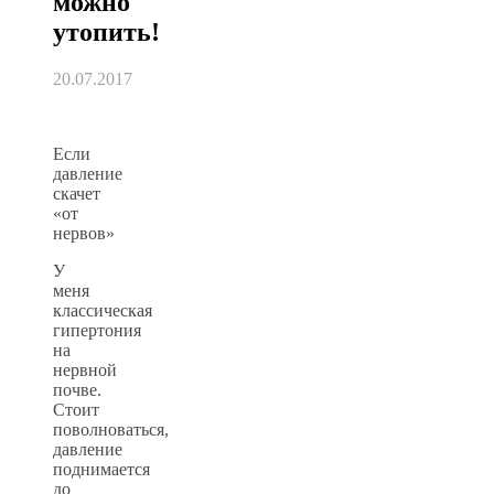
можно
утопить!
20.07.2017
Если
давление
скачет
«от
нервов»
У
меня
классическая
гипертония
на
нервной
почве.
Стоит
поволноваться,
давление
поднимается
до