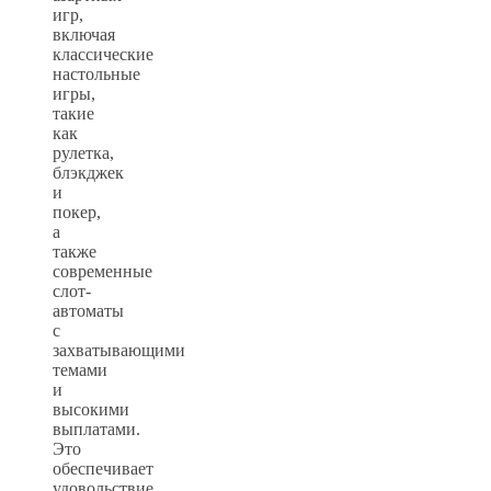
игр,
включая
классические
настольные
игры,
такие
как
рулетка,
блэкджек
и
покер,
а
также
современные
слот-
автоматы
с
захватывающими
темами
и
высокими
выплатами.
Это
обеспечивает
удовольствие