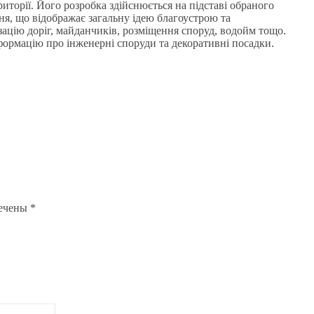
иторії. Його розробка здійснюється на підставі обраного
ня, що відображає загальну ідею благоустрою та
зацію доріг, майданчиків, розміщення споруд, водойм тощо.
ормацію про інженерні споруди та декоративні посадки.
мечены
*