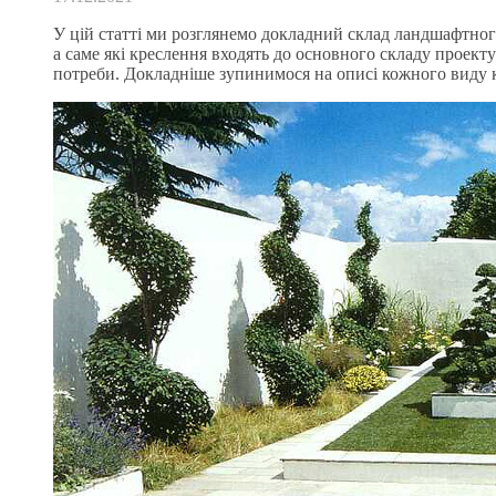
У цій статті ми розглянемо докладний склад ландшафтного
а саме які креслення входять до основного складу проект
потреби. Докладніше зупинимося на описі кожного виду к