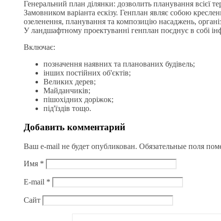
Генеральний план ділянки: дозволить планування всієї тер
Замовником варіанта ескізу. Генплан являє собою креслен
озеленення, планування та композицію насаджень, органі
У ландшафтному проектуванні генплан поєднує в собі інф
Включає:
позначення наявних та планованих будівель;
інших постійних об'єктів;
Великих дерев;
Майданчиків;
пішохідних доріжок;
під'їздів тощо.
Добавить комментарий
Ваш e-mail не будет опубликован.
Обязательные поля по
Имя
*
E-mail
*
Сайт