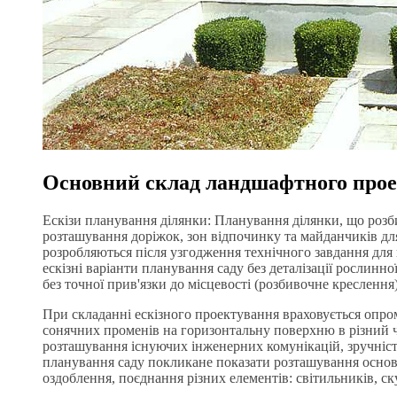
Основний склад ландшафтного про
Ескізи планування ділянки: Планування ділянки, що розбит
розташування доріжок, зон відпочинку та майданчиків для 
розробляються після узгодження технічного завдання для 
ескізні варіанти планування саду без деталізації рослинн
без точної прив'язки до місцевості (розбивочне креслення)
При складанні ескізного проектування враховується опро
сонячних променів на горизонтальну поверхню в різний ча
розташування існуючих інженерних комунікацій, зручніст
планування саду покликане показати розташування основн
оздоблення, поєднання різних елементів: світильників, ск