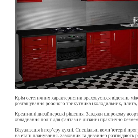
Крім естетичних характеристик враховується відстань мі
розташування робочого трикутника (холодильник, плита,
Креативні дизайнерські рішення. Завдяки широкому асорт
обладнання політ для фантазії в дизайні практично безме
Візуалізація інтер’єру кухні. Спеціальні комп’ютерні п
на етапі планування. Замовник та дизайнер розглядають р