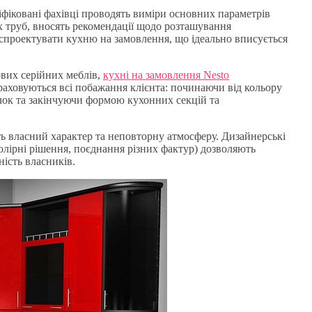
фіковані фахівці проводять виміри основних параметрів
х труб, вносять рекомендації щодо розташування
спроектувати кухню на замовлення, що ідеально вписується
ових серійних меблів,
кухні на замовлення Nesto
аховуються всі побажання клієнта: починаючи від кольору
учок та закінчуючи формою кухонних секцій та
ь власний характер та неповторну атмосферу. Дизайнерські
олірні рішення, поєднання різних фактур) дозволяють
ність власників.