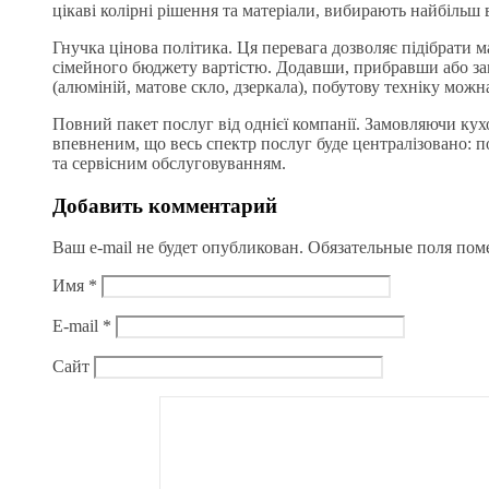
цікаві колірні рішення та матеріали, вибирають найбільш
Гнучка цінова політика. Ця перевага дозволяє підібрати
сімейного бюджету вартістю. Додавши, прибравши або зам
(алюміній, матове скло, дзеркала), побутову техніку можн
Повний пакет послуг від однієї компанії. Замовляючи кух
впевненим, що весь спектр послуг буде централізовано: п
та сервісним обслуговуванням.
Добавить комментарий
Ваш e-mail не будет опубликован.
Обязательные поля по
Имя
*
E-mail
*
Сайт