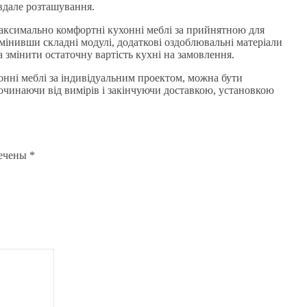
 вдале розташування.
 максимально комфортні кухонні меблі за прийнятною для
інивши складні модулі, додаткові оздоблювальні матеріали
а змінити остаточну вартість кухні на замовлення.
онні меблі за індивідуальним проектом, можна бути
очинаючи від вимірів і закінчуючи доставкою, установкою
мечены
*