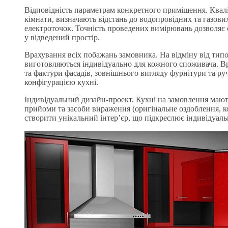
Відповідність параметрам конкретного приміщення. Квалі
кімнати, визначають відстань до водопровідних та газови
електроточок. Точність проведених вимірювань дозволяє 
у відведений простір.
Врахування всіх побажань замовника. На відміну від тип
виготовляються індивідуально для кожного споживача. Вр
та фактури фасадів, зовнішнього вигляду фурнітури та р
конфігурацією кухні.
Індивідуальний дизайн-проект. Кухні на замовлення мают
прийоми та засоби вираження (оригінальне оздоблення, к
створити унікальний інтер’єр, що підкреслює індивідуаль