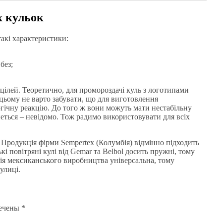
х кульок
акі характеристики:
без;
цілей. Теоретично, для промороздачі куль з логотипами
цьому не варто забувати, що для виготовлення
ргічну реакцію. До того ж вони можуть мати нестабільну
анеться – невідомо. Тож радимо використовувати для всіх
. Продукція фірми Sempertex (Колумбія) відмінно підходить
кі повітряні кулі від Gemar та Belbol досить пружні, тому
ія мексиканського виробництва універсальна, тому
улиці.
мечены
*