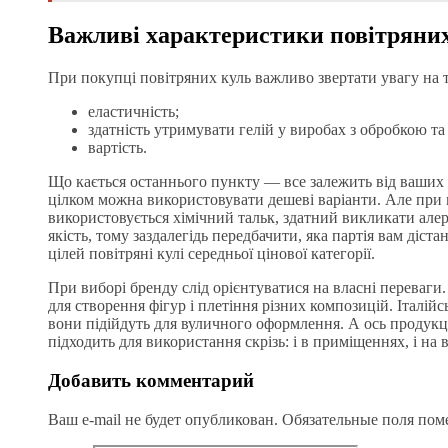
Важливі характеристики повітряни
При покупці повітряних куль важливо звертати увагу на т
еластичність;
здатність утримувати гелій у виробах з обробкою та 
вартість.
Що кається останнього пункту — все залежить від ваших 
цілком можна використовувати дешеві варіанти. Але при 
використовується хімічний тальк, здатний викликати але
якість, тому заздалегідь передбачити, яка партія вам діст
цілей повітряні кулі середньої цінової категорії.
При виборі бренду слід орієнтуватися на власні переваги
для створення фігур і плетіння різних композицій. Італійсь
вони підійдуть для вуличного оформлення. А ось продукц
підходить для використання скрізь: і в приміщеннях, і на в
Добавить комментарий
Ваш e-mail не будет опубликован.
Обязательные поля по