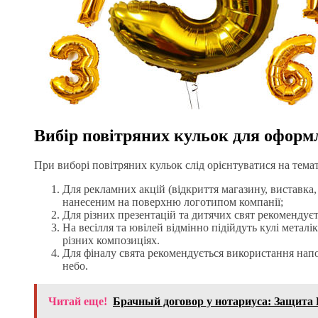
Вибір повітряних кульок для оформл
При виборі повітряних кульок слід орієнтуватися на темати
Для рекламних акцій (відкриття магазину, виставка, 
нанесеним на поверхню логотипом компанії;
Для різних презентацій та дитячих свят рекомендуєт
На весілля та ювілей відмінно підійдуть кулі метал
різних композиціях.
Для фіналу свята рекомендується використання напов
небо.
Читай еще!
Брачный договор у нотариуса: Защита