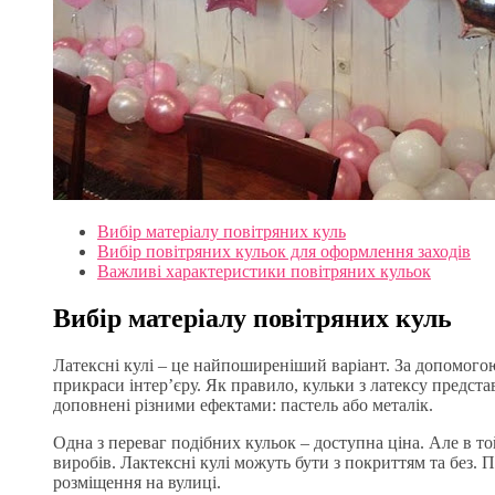
Вибір матеріалу повітряних куль
Вибір повітряних кульок для оформлення заходів
Важливі характеристики повітряних кульок
Вибір матеріалу повітряних куль
Латексні кулі – це найпоширеніший варіант. За допомогою
прикраси інтер’єру. Як правило, кульки з латексу предста
доповнені різними ефектами: пастель або металік.
Одна з переваг подібних кульок – доступна ціна. Але в то
виробів. Лактексні кулі можуть бути з покриттям та без. 
розміщення на вулиці.