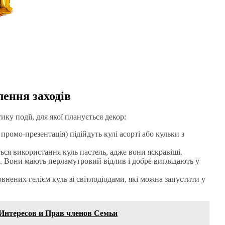
ення заходів
ку події, для якої планується декор:
промо-презентація) підійдуть кулі асорті або кульки з
ься використання куль пастель, адже вони яскравіші.
ік. Вони мають перламутровий відлив і добре виглядають у
нених гелієм куль зі світлодіодами, які можна запустити у
 Интересов и Прав членов Семьи