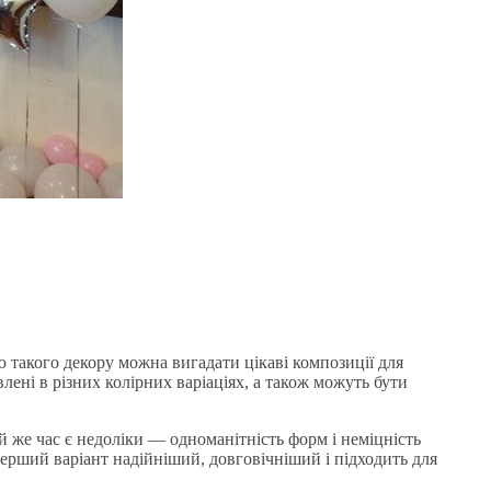
 такого декору можна вигадати цікаві композиції для
влені в різних колірних варіаціях, а також можуть бути
й же час є недоліки — одноманітність форм і неміцність
Перший варіант надійніший, довговічніший і підходить для