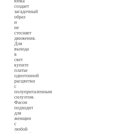
юбка
создает
загадочный
образ
и
не
стесняет
движения.
Для
выхода
в
свет
купите
платье
однотонной
расцветки
с
полуприталенным
силуэтом.
Фасон
подходит
для
женщин
с
любой