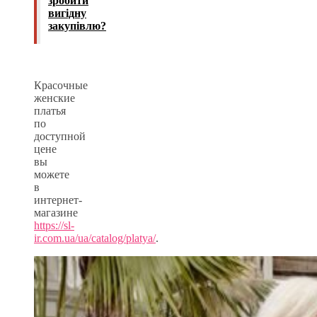
зробити
вигідну
закупівлю?
Красочные
женские
платья
по
доступной
цене
вы
можете
в
интернет-
магазине
https://sl-
ir.com.ua/ua/catalog/platya/
.