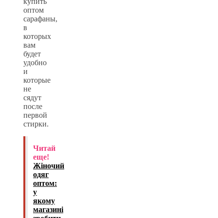
купить
оптом
сарафаны,
в
которых
вам
будет
удобно
и
которые
не
сядут
после
первой
стирки.
Читай
еще!
Жіночий
одяг
оптом:
у
якому
магазині