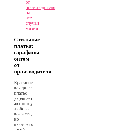
от
производителя
на
все
случаи
жизни
Стильные
платья:
сарафаны
оптом
от
производителя
Красивое
вечернее
платье
украшает
женщину
любого
возраста,
но
выбирать
такой