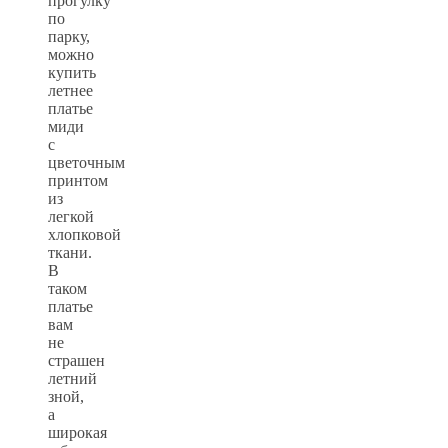
прогулку
по
парку,
можно
купить
летнее
платье
миди
с
цветочным
принтом
из
легкой
хлопковой
ткани.
В
таком
платье
вам
не
страшен
летний
зной,
а
широкая