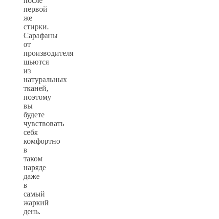
после
первой
же
стирки.
Сарафаны
от
производителя
шьются
из
натуральных
тканей,
поэтому
вы
будете
чувствовать
себя
комфортно
в
таком
наряде
даже
в
самый
жаркий
день.