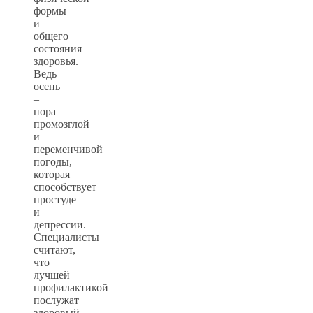
формы
и
общего
состояния
здоровья.
Ведь
осень
–
пора
промозглой
и
переменчивой
погоды,
которая
способствует
простуде
и
депрессии.
Специалисты
считают,
что
лучшей
профилактикой
послужат
здоровый