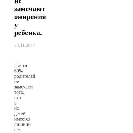
не
замечают
ожирения
у
ребенка.
24.11.2017
Почти
60%
родителей
не
замечают
того,
что
у
их
детей
имеется
лишний
вес