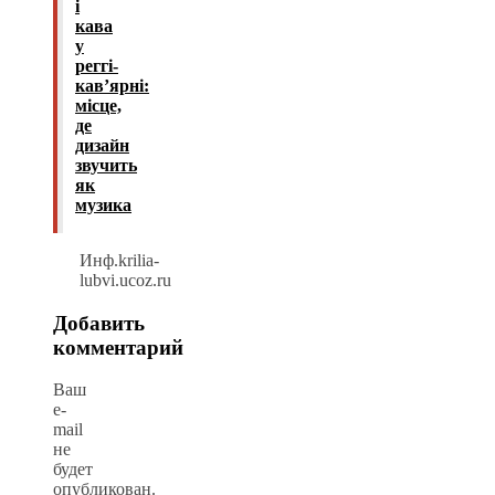
і
кава
у
реггі-
кав’ярні:
місце,
де
дизайн
звучить
як
музика
Инф.krilia-
lubvi.ucoz.ru
Добавить
комментарий
Ваш
e-
mail
не
будет
опубликован.