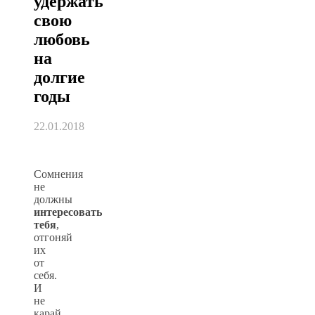
удержать
свою
любовь
на
долгие
годы
22.01.2018
Сомнения
не
должны
интересовать
тебя
,
отгоняй
их
от
себя.
И
не
карай