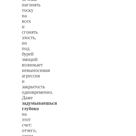
нагонять
тоску
на
всех
и
сгонять
злость,
но
под
бурей
эмоций
возникает
невыносимая
агрессия
и
закрытость
одновременно.
Даже
задумываешься
глубоко
на
этот
счет:
отчего,
зачем