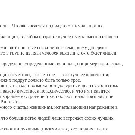
олпа. Что же касается подруг, то оптимальным их
и женщин, в любом возрасте лучше иметь именно столько
живают прочные связи лишь с теми, кому доверяют.
то в группе из пяти человек вряд ли кто-то будет лишен
спределены определенные роли, как, например, «жилетка»,
нщин отметили, что четыре — это лучшее количество
лизких подруг должно быть только трое.
ны назвали возможность доверять и делиться опытом.
ажно качество, а не количество, и что им нравится
 хорошее настроение и заставляют появляться на лице
 Вики Ли.
 немного счастья женщинам, испытывающим напряжение в
 что большинство людей чаще встречает своих лучших
ют своими лучшими друзьями тех, кто повлиял на их