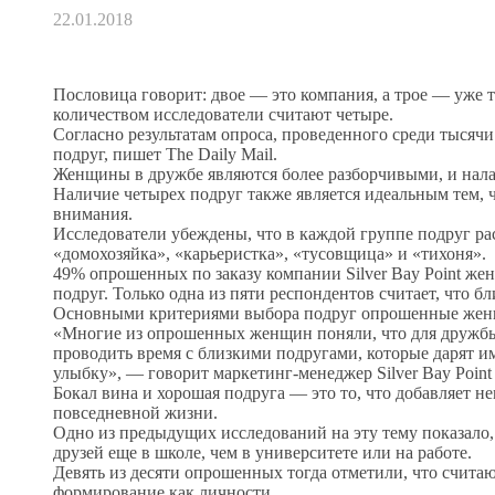
22.01.2018
Пословица говорит: двое — это компания, а трое — уже т
количеством исследователи считают четыре.
Согласно результатам опроса, проведенного среди тысяч
подруг, пишет The Daily Mail.
Женщины в дружбе являются более разборчивыми, и нала
Наличие четырех подруг также является идеальным тем, ч
внимания.
Исследователи убеждены, что в каждой группе подруг ра
«домохозяйка», «карьеристка», «тусовщица» и «тихоня».
49% опрошенных по заказу компании Silver Bay Point же
подруг. Только одна из пяти респондентов считает, что б
Основными критериями выбора подруг опрошенные женщи
«Многие из опрошенных женщин поняли, что для дружбы в
проводить время с близкими подругами, которые дарят им
улыбку», — говорит маркетинг-менеджер Silver Bay Point
Бокал вина и хорошая подруга — это то, что добавляет
повседневной жизни.
Одно из предыдущих исследований на эту тему показало,
друзей еще в школе, чем в университете или на работе.
Девять из десяти опрошенных тогда отметили, что счита
формирование как личности.