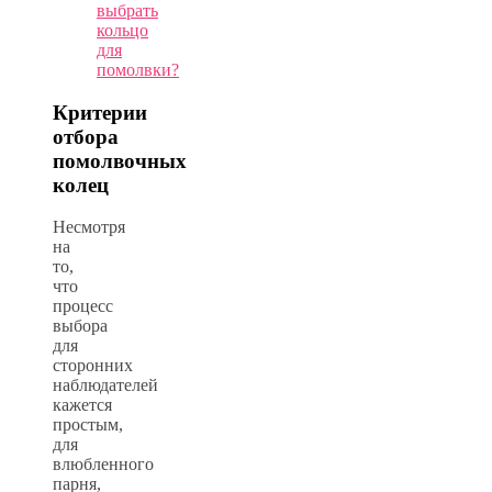
выбрать
кольцо
для
помолвки?
Критерии
отбора
помолвочных
колец
Несмотря
на
то,
что
процесс
выбора
для
сторонних
наблюдателей
кажется
простым,
для
влюбленного
парня,