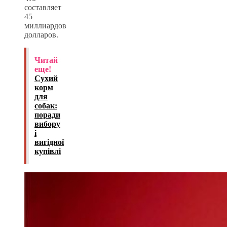
составляет
45
миллиардов
долларов.
Читай
еще!
Сухий
корм
для
собак:
поради
вибору
і
вигідної
купівлі