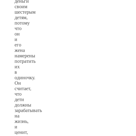
деньги
своим
шестерым
детям,
потому
что
он
и
его
жена
намерены
потратить
их
в
одиночку.
Он
считает,
что
дети
должны
зарабатывать
на
жизнь,
и
ценит,