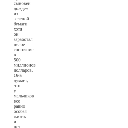
сыновей
дождем
из
зеленой
бумаги,
хотя
он
заработал
целое
состояние
в
500
миллионов
долларов.
Она
думает,
что
у
мальчиков
все
равно
особая
жизнь
и
нет