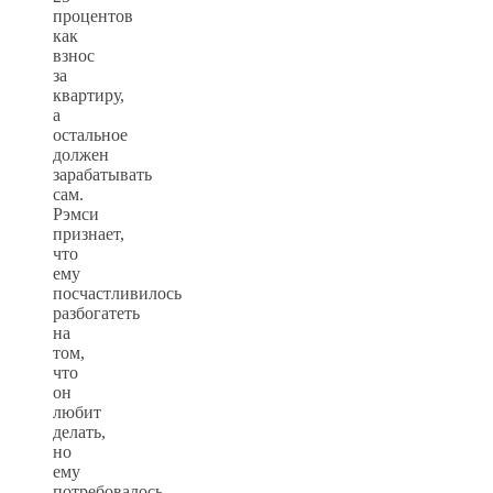
процентов
как
взнос
за
квартиру,
а
остальное
должен
зарабатывать
сам.
Рэмси
признает,
что
ему
посчастливилось
разбогатеть
на
том,
что
он
любит
делать,
но
ему
потребовалось