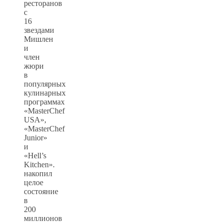
ресторанов
с
16
звездами
Мишлен
и
член
жюри
в
популярных
кулинарных
программах
«MasterChef
USA»,
«MasterChef
Junior»
и
«Hell’s
Kitchen».
накопил
целое
состояние
в
200
миллионов