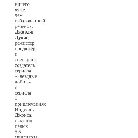
ничего
хуже,
чем
избалованный
ребенок.
Джордж
Лукас
,
режиссер,
продюсер
и
сценарист,
создатель
сериала
«Звездные
войны»
и
сериала
о
приключениях
Индианы
Джонса,
накопил
целых
5,5
миллиарда