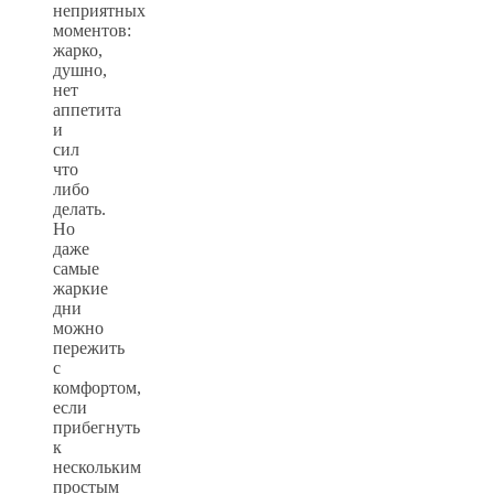
неприятных
моментов:
жарко,
душно,
нет
аппетита
и
сил
что
либо
делать.
Но
даже
самые
жаркие
дни
можно
пережить
с
комфортом,
если
прибегнуть
к
нескольким
простым