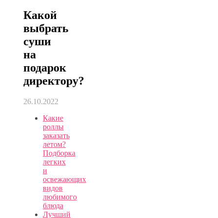
Какой
выбрать
суши
на
подарок
директору?
26.10.2022
Какие
роллы
заказать
летом?
Подборка
легких
и
освежающих
видов
любимого
блюда
Лучший