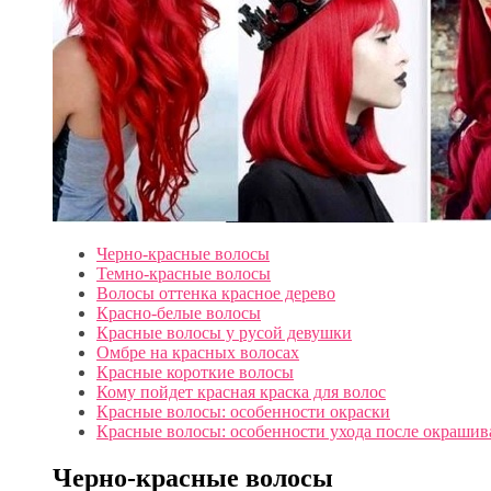
Черно-красные волосы
Темно-красные волосы
Волосы оттенка красное дерево
Красно-белые волосы
Красные волосы у русой девушки
Омбре на красных волосах
Красные короткие волосы
Кому пойдет красная краска для волос
Красные волосы: особенности окраски
Красные волосы: особенности ухода после окрашив
Черно-красные волосы