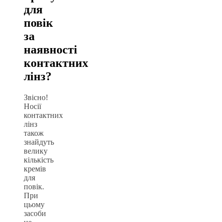
для
повік
за
наявності
контактних
лінз?
Звісно!
Носії
контактних
лінз
також
знайдуть
велику
кількість
кремів
для
повік.
При
цьому
засоби