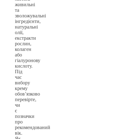
живильні
та
зволожувальні
інгредієнти,
натуральні
олії,
екстракти
рослин,
колаген
або
гіалуронову
кислоту.
Під
час
вибору
крему
обов’язково
перевірте,
чи
є
позначки
про
рекомендований
вік.
Як