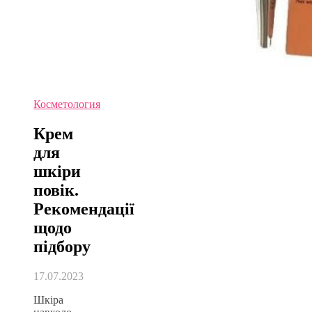
Косметология
Крем
для
шкіри
повік.
Рекомендації
щодо
підбору
17.07.2023
Шкіра