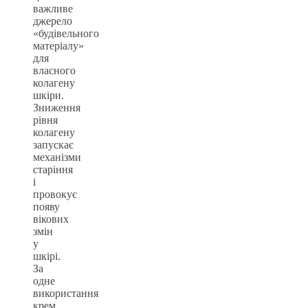
важливе
джерело
«будівельного
матеріалу»
для
власного
колагену
шкіри.
Зниження
рівня
колагену
запускає
механізми
старіння
і
провокує
появу
вікових
змін
у
шкірі.
За
одне
використання
крем