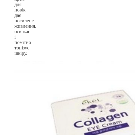
для
повік
дає
посилене
живлення,
освіжає
і
помітно
тонізує
шкіру.