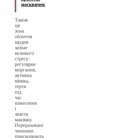
москвичек
Також
ця
зона
обличчя
щодня
зазнає
великого
стресу:
регулярне
моргання,
активна
міміка,
тертя
під
час
нанесення
і
зняття
макіяжу.
Перераховані
чинники
прискорюють