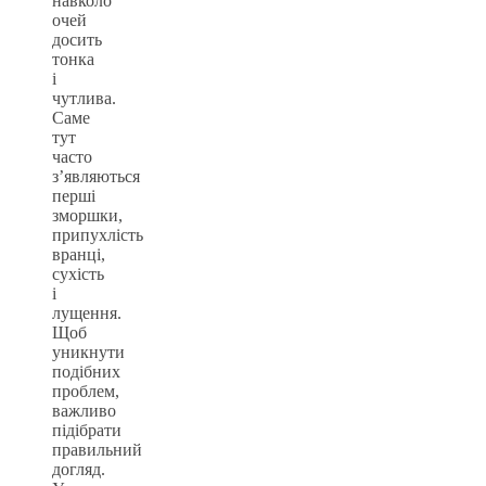
навколо
очей
досить
тонка
і
чутлива.
Саме
тут
часто
з’являються
перші
зморшки,
припухлість
вранці,
сухість
і
лущення.
Щоб
уникнути
подібних
проблем,
важливо
підібрати
правильний
догляд.