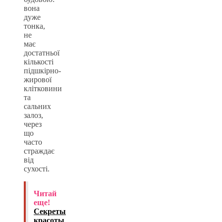
вона
дуже
тонка,
не
має
достатньої
кількості
підшкірно-
жирової
клітковини
та
сальних
залоз,
через
що
часто
страждає
від
сухості.
Читай
еще!
Секреты
красоты