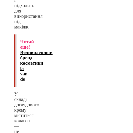
і
підходить
для
використання
під
макіяж.
Читай
еще!
Великолепный
бренд
косметики
la
van
de
У
складі
доглядового
крему
міститься
колаген
—
це