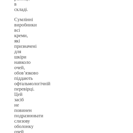
в
складі.
Сумлінні
виробники
всі
креми,
які
призначені
для
шкіри
навколо
очей,
обов’язково
піддають
офтальмологічній
перевірці.
Цей
засіб
не
повинен
подразнювати
слизову
оболонку
очей