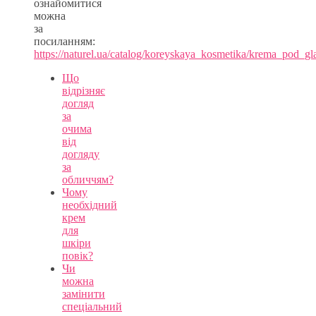
ознайомитися
можна
за
посиланням:
https://naturel.ua/catalog/koreyskaya_kosmetika/krema_pod_gl
Що
відрізняє
догляд
за
очима
від
догляду
за
обличчям?
Чому
необхідний
крем
для
шкіри
повік?
Чи
можна
замінити
спеціальний