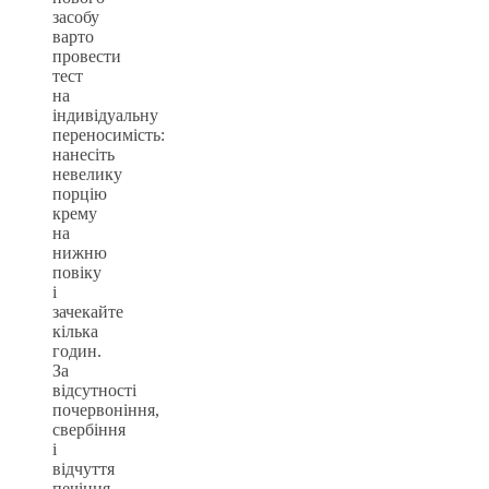
засобу
варто
провести
тест
на
індивідуальну
переносимість:
нанесіть
невелику
порцію
крему
на
нижню
повіку
і
зачекайте
кілька
годин.
За
відсутності
почервоніння,
свербіння
і
відчуття
печіння,