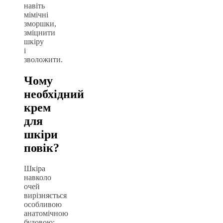
навіть
мімічні
зморшки,
зміцнити
шкіру
і
зволожити.
Чому
необхідний
крем
для
шкіри
повік?
Шкіра
навколо
очей
вирізняється
особливою
анатомічною
будовою: