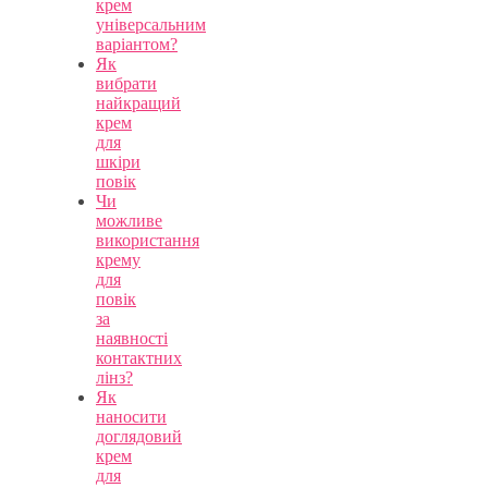
крем
універсальним
варіантом?
Як
вибрати
найкращий
крем
для
шкіри
повік
Чи
можливе
використання
крему
для
повік
за
наявності
контактних
лінз?
Як
наносити
доглядовий
крем
для