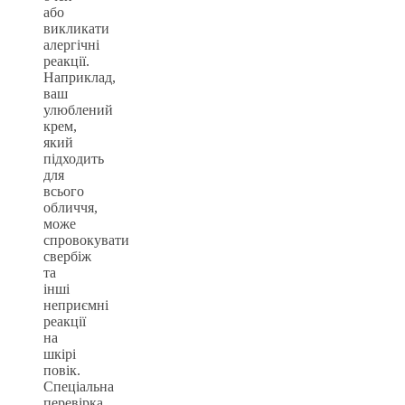
або
викликати
алергічні
реакції.
Наприклад,
ваш
улюблений
крем,
який
підходить
для
всього
обличчя,
може
спровокувати
свербіж
та
інші
неприємні
реакції
на
шкірі
повік.
Спеціальна
перевірка