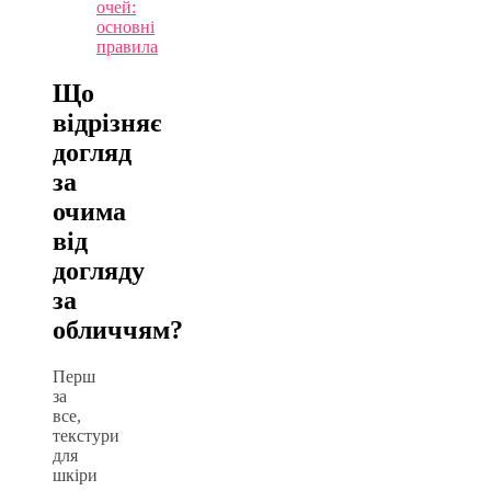
очей:
основні
правила
Що
відрізняє
догляд
за
очима
від
догляду
за
обличчям?
Перш
за
все,
текстури
для
шкіри