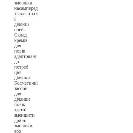
зморшки
насамперед
з’являються
в
ділянці
очей.
Склад
кремів
для
повік
адаптовані
до
потреб
цієї
ділянки.
Косметичні
засоби
для
ділянки
повік
здатні
зменшити
дрібні
зморшки
або