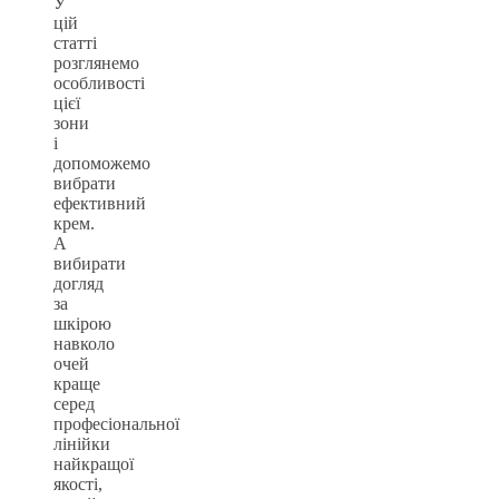
У
цій
статті
розглянемо
особливості
цієї
зони
і
допоможемо
вибрати
ефективний
крем.
А
вибирати
догляд
за
шкірою
навколо
очей
краще
серед
професіональної
лінійки
найкращої
якості,