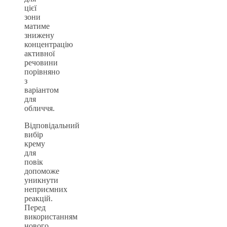
цієї
зони
матиме
знижену
концентрацію
активної
речовини
порівняно
з
варіантом
для
обличчя.
Відповідальний
вибір
крему
для
повік
допоможе
уникнути
неприємних
реакцій.
Перед
використанням
нового