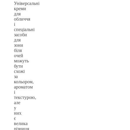
Універсальні
креми
для
обличчя
і
спеціальні
засоби
для
зони
біля
очей
можуть
бути
схожі
за
кольором,
ароматом
і
текстурою,
але
у
них
є
велика
різниця