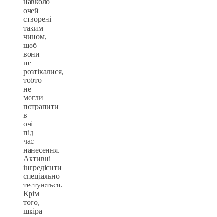
навколо
очей
створені
таким
чином,
щоб
вони
не
розтікалися,
тобто
не
могли
потрапити
в
очі
під
час
нанесення.
Активні
інгредієнти
спеціально
тестуються.
Крім
того,
шкіра