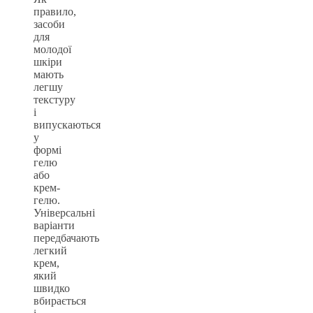
правило,
засоби
для
молодої
шкіри
мають
легшу
текстуру
і
випускаються
у
формі
гелю
або
крем-
гелю.
Універсальні
варіанти
передбачають
легкий
крем,
який
швидко
вбирається