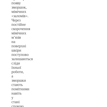
появу
зморшок,
мімічних
«заломів».
Через
постійне
скорочення
мімічних
м’язів
на
поверхні
шкіри
поступово
залишаються
сліди
їхньої
роботи,
а
зморшки
стають
помітними
навіть
у
стані
спокою.