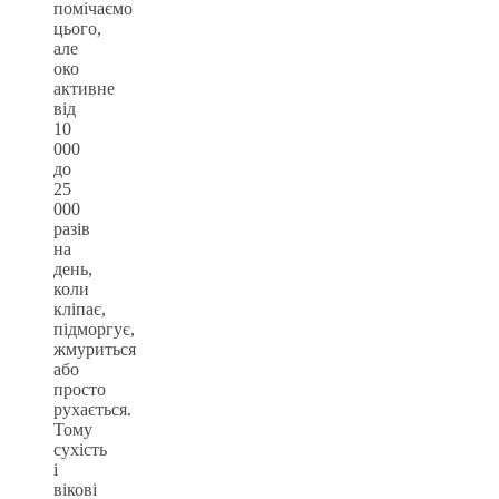
помічаємо
цього,
але
око
активне
від
10
000
до
25
000
разів
на
день,
коли
кліпає,
підморгує,
жмуриться
або
просто
рухається.
Тому
сухість
і
вікові