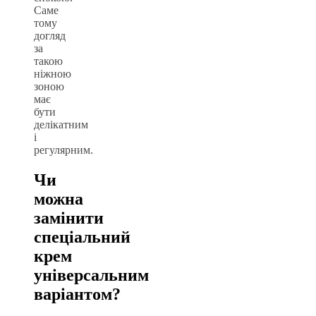
Саме
тому
догляд
за
такою
ніжною
зоною
має
бути
делікатним
і
регулярним.
Чи
можна
замінити
спеціальний
крем
універсальним
варіантом?