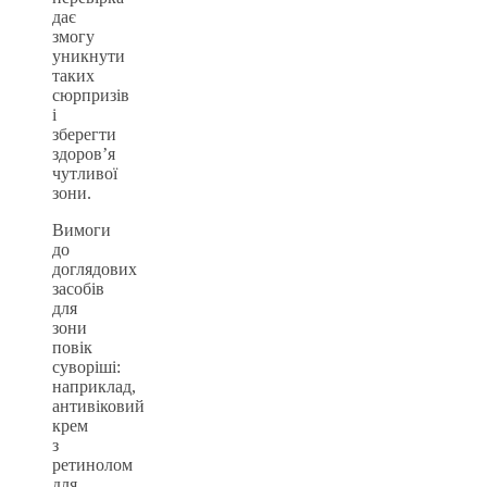
дає
змогу
уникнути
таких
сюрпризів
і
зберегти
здоров’я
чутливої
зони.
Вимоги
до
доглядових
засобів
для
зони
повік
суворіші:
наприклад,
антивіковий
крем
з
ретинолом
для