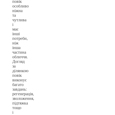
повік
особливо
ніжна
та
чутлива
і
має
інші
потреби,
ніж
інша
частина
обличчя.
Догляд
за
ділянкою
повік
виконує
багато
завдань:
регенерація,
зволоження,
підтяжка
тощо
і