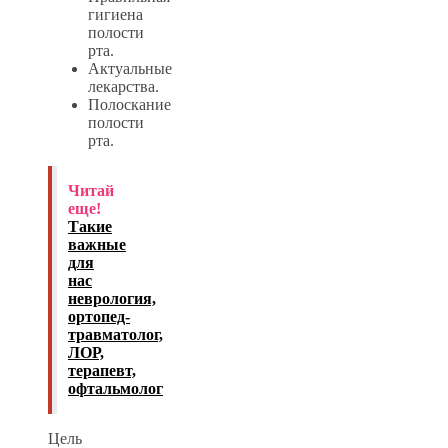
гигиена
полости
рта.
Актуальные
лекарства.
Полоскание
полости
рта.
Читай
еще!
Такие
важные
для
нас
неврология,
ортопед-
травматолог,
ЛОР,
терапевт,
офтальмолог
Цель