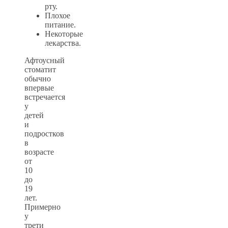
рту.
Плохое
питание.
Некоторые
лекарства.
Афтоусный
стоматит
обычно
впервые
встречается
у
детей
и
подростков
в
возрасте
от
10
до
19
лет.
Примерно
у
трети