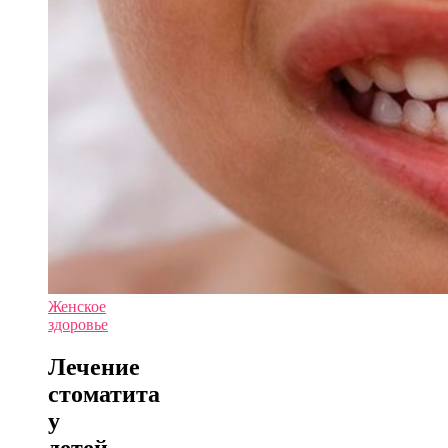
Женское
здоровье
Лечение
стоматита
у
детей