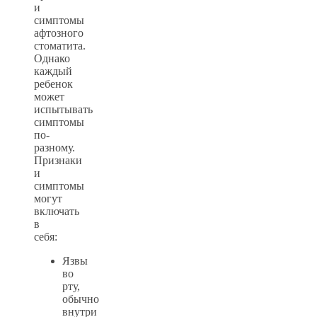
и
симптомы
афтозного
стоматита.
Однако
каждый
ребенок
может
испытывать
симптомы
по-
разному.
Признаки
и
симптомы
могут
включать
в
себя:
Язвы
во
рту,
обычно
внутри