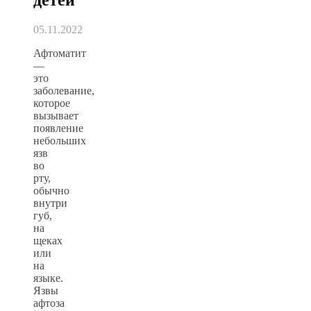
05.11.2022
Афтоматит
—
это
заболевание,
которое
вызывает
появление
небольших
язв
во
рту,
обычно
внутри
губ,
на
щеках
или
на
языке.
Язвы
афтоза