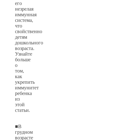
его
незрелая
иммунная
система,
что
свойственно
детям
дошкольного
возраста.
Узнайте
больше
о
том,
как
укрепить
иммунитет
ребенка
из
этой
статьи.
■В
грудном
возрасте