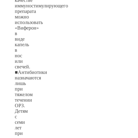
качестве
иммуностимулирующего
препарата
можно
использовать
«Виферон»
в
виде
капель
в
нос
или
свечей.
■Антибиотики
назначаются
лишь
при
тяжелом
течении
ОРЗ.
Детям
с
семи
лет
при