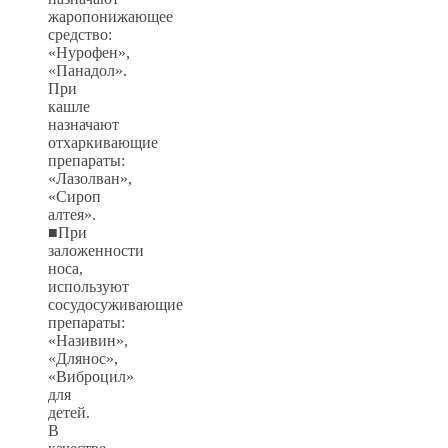
жаропонижающее
средство:
«Нурофен»,
«Панадол».
При
кашле
назначают
отхаркивающие
препараты:
«Лазолван»,
«Сироп
алтея».
■При
заложенности
носа,
используют
сосудосуживающие
препараты:
«Називин»,
«Длянос»,
«Виброцил»
для
детей.
В