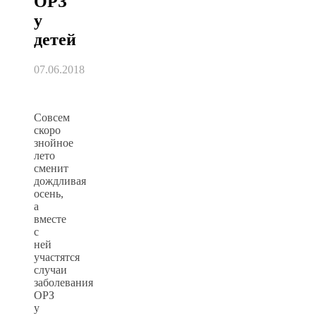
ОРЗ
у
детей
07.06.2018
Совсем
скоро
знойное
лето
сменит
дождливая
осень,
а
вместе
с
ней
участятся
случаи
заболевания
ОРЗ
у