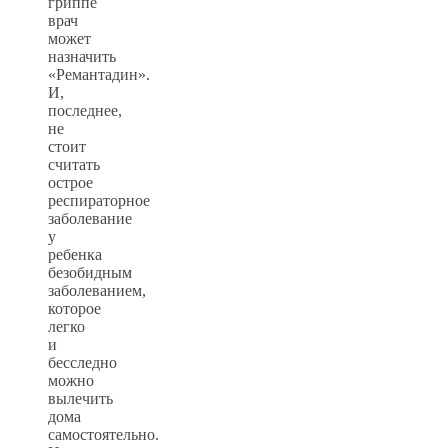
гриппе
врач
может
назначить
«Ремантадин».
И,
последнее,
не
стоит
считать
острое
респираторное
заболевание
у
ребенка
безобидным
заболеванием,
которое
легко
и
бесследно
можно
вылечить
дома
самостоятельно.