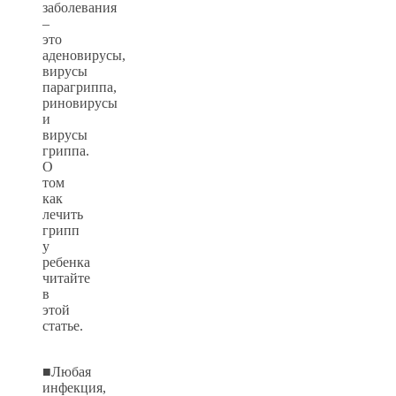
заболевания
–
это
аденовирусы,
вирусы
парагриппа,
риновирусы
и
вирусы
гриппа.
О
том
как
лечить
грипп
у
ребенка
читайте
в
этой
статье.
■Любая
инфекция,