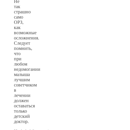
Не
так
страшно
само
ОРЗ,
как
возможные
осложнения.
Следует
помнить,
что
при
любом
недомогании
малыша
лучшим
советчиком
в
лечении
должен
оставаться
только
детский
доктор.