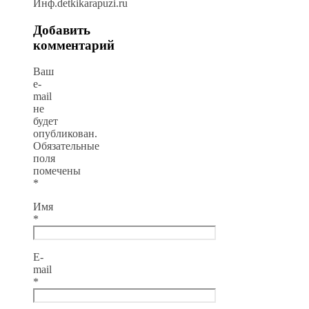
Инф.detkikarapuzi.ru
Добавить
комментарий
Ваш
e-
mail
не
будет
опубликован.
Обязательные
поля
помечены
*
Имя
*
E-
mail
*