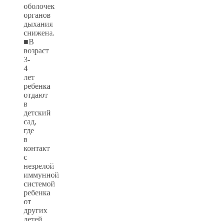
оболочек
органов
дыхания
снижена.
■В
возраст
3-
4
лет
ребенка
отдают
в
детский
сад,
где
в
контакт
с
незрелой
иммунной
системой
ребенка
от
других
детей