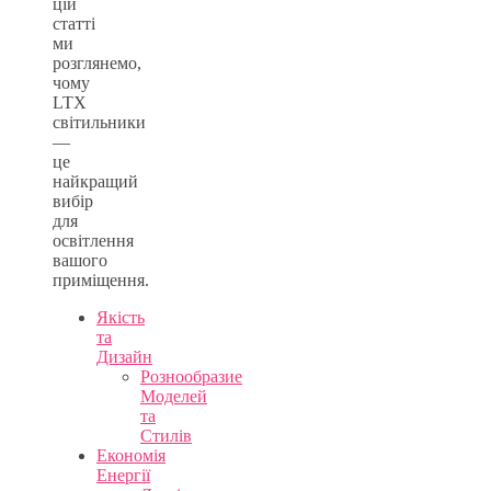
цій
статті
ми
розглянемо,
чому
LTX
світильники
—
це
найкращий
вибір
для
освітлення
вашого
приміщення.
Якість
та
Дизайн
Рознообразие
Моделей
та
Стилів
Економія
Енергії