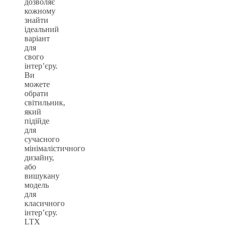
дозволяє
кожному
знайти
ідеальний
варіант
для
свого
інтер’єру.
Ви
можете
обрати
світильник,
який
підійде
для
сучасного
мінімалістичного
дизайну,
або
вишукану
модель
для
класичного
інтер’єру.
LTX