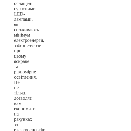
оснащені
сучасними
LED-
лампами,
які
споживають
мінімум
електроенергії,
забезпечуючи
при
цьому
яскраве
та
рівномірне
освітлення.
Це
не
тільки
дозволяє
вам
економити
на
рахунках
за
електроенергію,