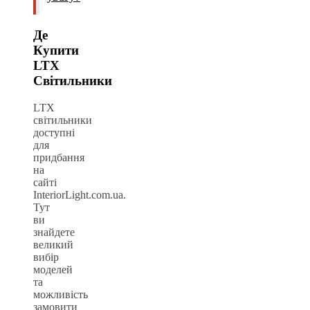
Де
Купити
LTX
Світильники
LTX
світильники
доступні
для
придбання
на
сайті
InteriorLight.com.ua.
Тут
ви
знайдете
великий
вибір
моделей
та
можливість
замовити