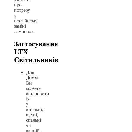
про
потребу
у
постійному
заміні
лампочок.
Застосування
LTX
Світильників
Для
Дому:
Ви
можете
встановити
їх
у
вітальні,
кухні,
спальні
чи
ванній.