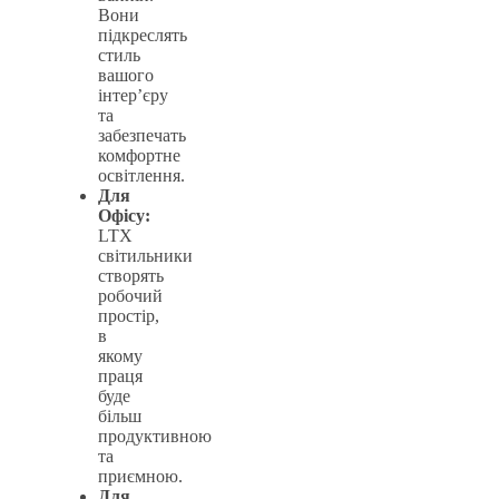
Вони
підкреслять
стиль
вашого
інтер’єру
та
забезпечать
комфортне
освітлення.
Для
Офісу:
LTX
світильники
створять
робочий
простір,
в
якому
праця
буде
більш
продуктивною
та
приємною.
Для