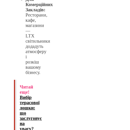
Комерційних
Закладів:
Ресторани,
кафе,
магазини
—
LTX
світильники
додадуть
атмосферу
і
розкіш
вашому
бізнесу.
Читай
еще!
Вибір
терасової
дошки:
що
заслуговує
на
увагу?