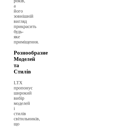
років,
а
його
зовнішній
вигляд
прикрасить
будь-
яке
приміщення.
Рознообразие
Моделей
та
Стилів
LTX
пропонує
широкий
вибір
моделей
і
стилів
світильників,
що