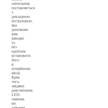
світильник
поставляється
з
докладною
інструкцією,
яка
допоможе
вам
швидко
та
без
проблем
встановити
його
в
потрібному
місці.
Крім
того,
завдяки
довговічним
LED-
лампам,
ви
забудете