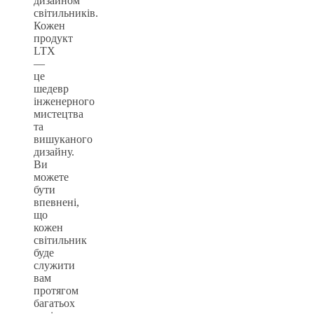
дизайном
світильників.
Кожен
продукт
LTX
—
це
шедевр
інженерного
мистецтва
та
вишуканого
дизайну.
Ви
можете
бути
впевнені,
що
кожен
світильник
буде
служити
вам
протягом
багатьох