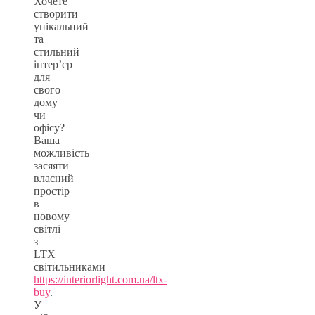
Хочете
створити
унікальний
та
стильний
інтер’єр
для
свого
дому
чи
офісу?
Ваша
можливість
засяяти
власний
простір
в
новому
світлі
з
LTX
світильниками
https://interiorlight.com.ua/ltx-
buy
.
У