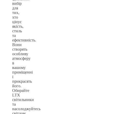
вибір
для
тих,
хто
цінує
якість,
стиль
та
ефективність.
Вони
створять
особливу
атмосферу
в
вашому
приміщенні
і
прикрасять
його.
Обирайте
LTX
світильники
та
насолоджуйтесь
світлом,