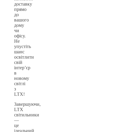
доставку
прямо
до
вашого
дому
чи
офісу.
Не
упустіть
шанс
освітлити
свій
інтер’єр
в
новому
світлі
з
LTX!
Завершуючи,
LTX
світильники
—
це
ідеальний