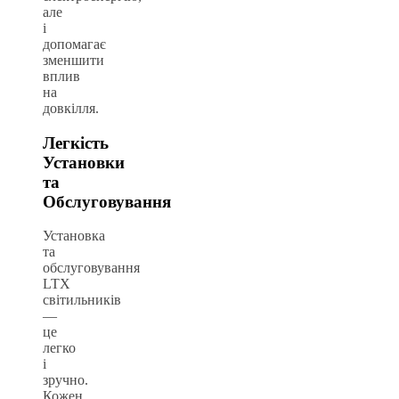
але
і
допомагає
зменшити
вплив
на
довкілля.
Легкість
Установки
та
Обслуговування
Установка
та
обслуговування
LTX
світильників
—
це
легко
і
зручно.
Кожен