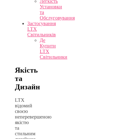
Легкість
Установки
та
Обслуговування
Застосування
LTX
Світильників
Де
Купити
LTX
Світильники
Якість
та
Дизайн
LTX
відомий
своєю
неперевершеною
якістю
та
стильним