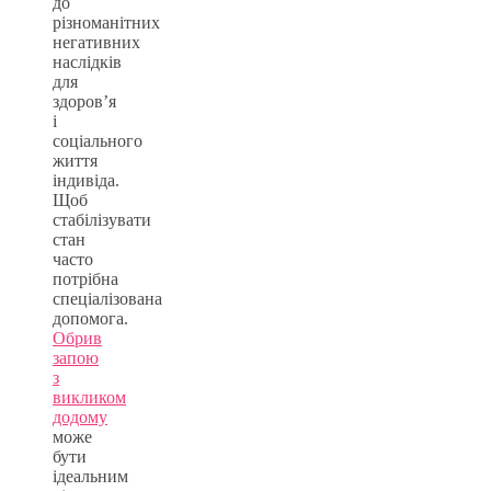
до
різноманітних
негативних
наслідків
для
здоров’я
і
соціального
життя
індивіда.
Щоб
стабілізувати
стан
часто
потрібна
спеціалізована
допомога.
Обрив
запою
з
викликом
додому
може
бути
ідеальним