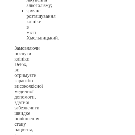
алкоголізму;
зручне
розташування
клініки
в
місті
Хмельницький.
Замовляючи
послуги
клініки
Detox,
ви
отримуєте
гарантію
високоякісної
медичної
допомоги,
здатної
забезпечити
швидке
поліпшення
стану
пацієнта,
а