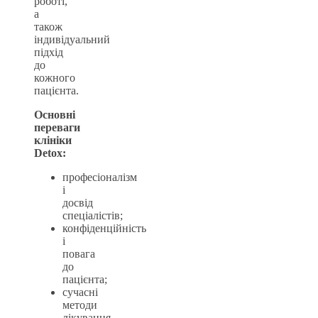
роботі,
а
також
індивідуальний
підхід
до
кожного
пацієнта.
Основні
переваги
клініки
Detox:
професіоналізм
і
досвід
спеціалістів;
конфіденційність
і
повага
до
пацієнта;
сучасні
методи
лікування