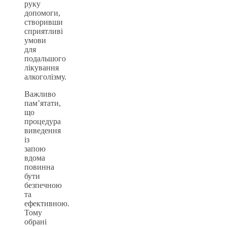
руку
допомоги,
створивши
сприятливі
умови
для
подальшого
лікування
алкоголізму.
Важливо
пам’ятати,
що
процедура
виведення
із
запою
вдома
повинна
бути
безпечною
та
ефективною.
Тому
обрані