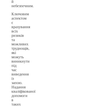
й
небезпечним.
Ключовим
аспектом
є
врахування
всіх
ризиків
та
можливих
труднощів,
які
можуть
виникнути
під
час
виведення
із
запою.
Надання
кваліфікованої
допомоги
в
таких