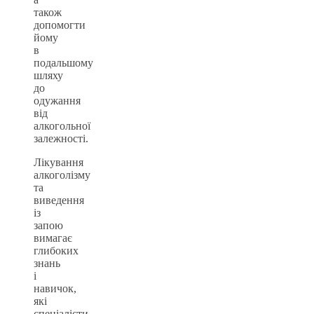
також
допомогти
йому
в
подальшому
шляху
до
одужання
від
алкогольної
залежності.
Лікування
алкоголізму
та
виведення
із
запою
вимагає
глибоких
знань
і
навичок,
які
спеціалісти