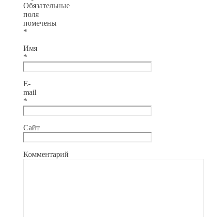
Обязательные
поля
помечены
*
Имя
*
E-
mail
*
Сайт
Комментарий