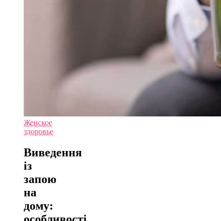
Женское
здоровье
Виведення
із
запою
на
дому:
особливості