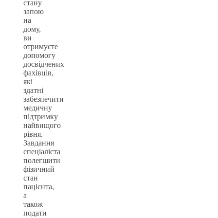
стану
запою
на
дому,
ви
отримуєте
допомогу
досвідчених
фахівців,
які
здатні
забезпечити
медичну
підтримку
найвищого
рівня.
Завдання
спеціаліста
полегшити
фізичний
стан
пацієнта,
а
також
подати