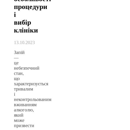
процедури
і
вибір
клініки
13.10.2023
Запій
—
це
небезпечний
стан,
що
характеризується
тривалим
і
неконтрольованим
вживанням
алкоголю,
який
може
призвести