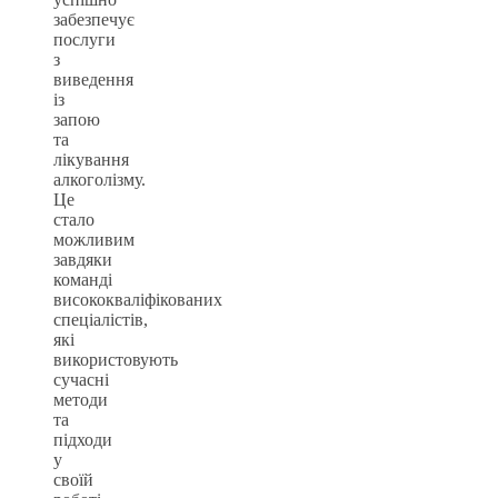
забезпечує
послуги
з
виведення
із
запою
та
лікування
алкоголізму.
Це
стало
можливим
завдяки
команді
висококваліфікованих
спеціалістів,
які
використовують
сучасні
методи
та
підходи
у
своїй