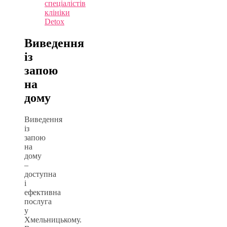
спеціалістів
клініки
Detox
Виведення
із
запою
на
дому
Виведення
із
запою
на
дому
–
доступна
і
ефективна
послуга
у
Хмельницькому.