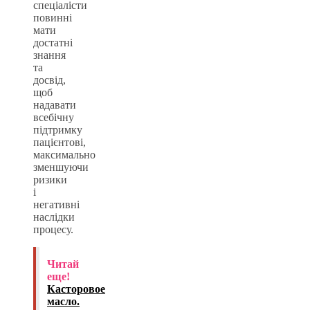
спеціалісти
повинні
мати
достатні
знання
та
досвід,
щоб
надавати
всебічну
підтримку
пацієнтові,
максимально
зменшуючи
ризики
і
негативні
наслідки
процесу.
Читай
еще!
Касторовое
масло.