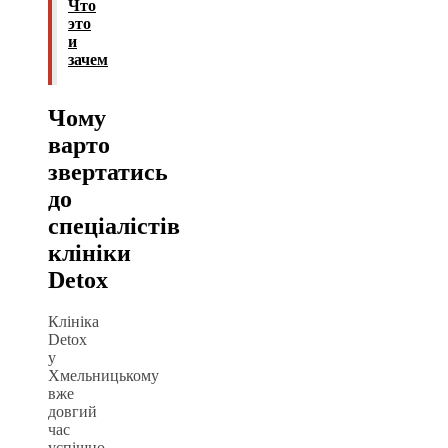
Что
это
и
зачем
Чому
варто
звертатись
до
спеціалістів
клініки
Detox
Клініка
Detox
у
Хмельницькому
вже
довгий
час
успішно