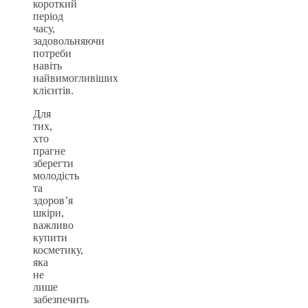
короткий
період
часу,
задовольняючи
потреби
навіть
найвимогливіших
клієнтів.
Для
тих,
хто
прагне
зберегти
молодість
та
здоров’я
шкіри,
важливо
купити
косметику,
яка
не
лише
забезпечить