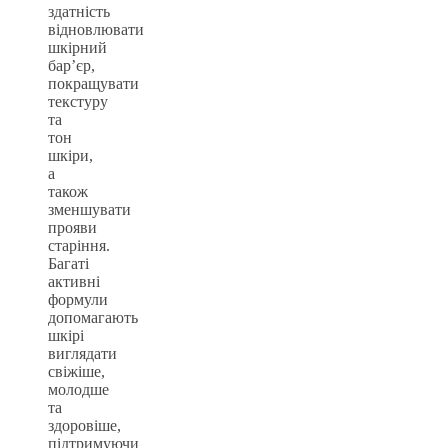
здатність
відновлювати
шкірний
бар’єр,
покращувати
текстуру
та
тон
шкіри,
а
також
зменшувати
прояви
старіння.
Багаті
активні
формули
допомагають
шкірі
виглядати
свіжіше,
молодше
та
здоровіше,
підтримуючи