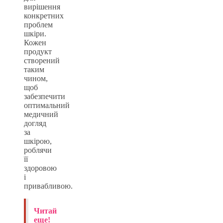
вирішення
конкретних
проблем
шкіри.
Кожен
продукт
створений
таким
чином,
щоб
забезпечити
оптимальний
медичний
догляд
за
шкірою,
роблячи
її
здоровою
і
привабливою.
Читай
еще!