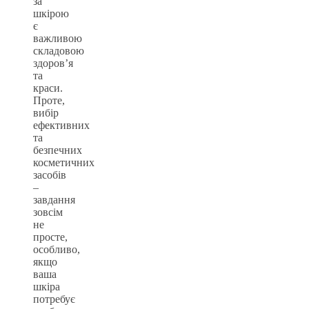
за
шкірою
є
важливою
складовою
здоров’я
та
краси.
Проте,
вибір
ефективних
та
безпечних
косметичних
засобів
–
завдання
зовсім
не
просте,
особливо,
якщо
ваша
шкіра
потребує