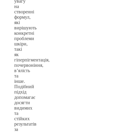
увагу
на
створенні
формул,
які
вирішують
конкретні
проблеми
шкіри,
такі
як
гіперпігментація,
почервоніння,
в’ялість
та
інше.
Подібний
підхід
допомагає
досягти
видимих
та
стійких
результатів
за