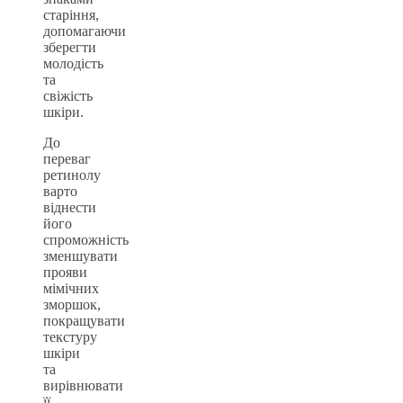
старіння,
допомагаючи
зберегти
молодість
та
свіжість
шкіри.
До
переваг
ретинолу
варто
віднести
його
спроможність
зменшувати
прояви
мімічних
зморшок,
покращувати
текстуру
шкіри
та
вирівнювати
її