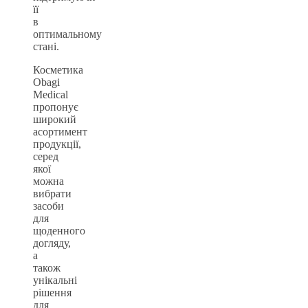
її
в
оптимальному
стані.
Косметика
Obagi
Medical
пропонує
широкий
асортимент
продукції,
серед
якої
можна
вибрати
засоби
для
щоденного
догляду,
а
також
унікальні
рішення
для