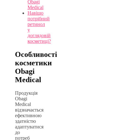
Obagi
Medical
Навіщо
потрібний
ретинол
у
доглядовій
косметиці?
Особливості
косметики
Obagi
Medical
Продукція
Obagi
Medical
відзначається
ефективною
здатністю
адаптуватися
до
потреб