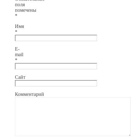
поля
помечены
*
Имя
*
E-
mail
*
Сайт
Комментарий