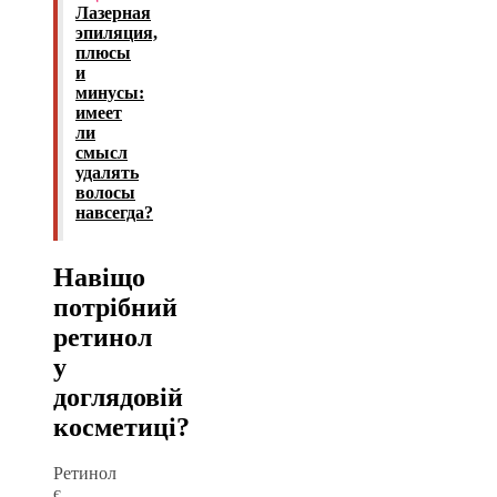
Лазерная
эпиляция,
плюсы
и
минусы:
имеет
ли
смысл
удалять
волосы
навсегда?
Навіщо
потрібний
ретинол
у
доглядовій
косметиці?
Ретинол
є