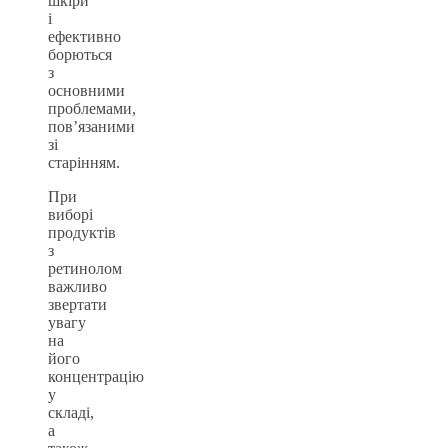
шкіри
і
ефективно
борються
з
основними
проблемами,
пов’язаними
зі
старінням.
При
виборі
продуктів
з
ретинолом
важливо
звертати
увагу
на
його
концентрацію
у
складі,
а