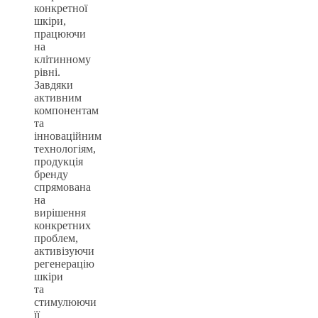
конкретної
шкіри,
працюючи
на
клітинному
рівні.
Завдяки
активним
компонентам
та
інноваційним
технологіям,
продукція
бренду
спрямована
на
вирішення
конкретних
проблем,
активізуючи
регенерацію
шкіри
та
стимулюючи
її