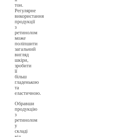
тон.
Регулярне
використання
продукції
з
ретинолом
може
поліпшити
загальний
вигляд
шкіри,
зробити
її
більш
гладенькою
та
еластичною.
Обравши
продукцію
з
ретинолом
у
складі
від