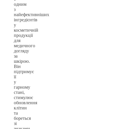
одним
з
найефективніших
інгредієнтів
у
косметичній
продукції
для
медичного
догляду
за
шкірою.
Він
підтримує
її
у
гарному
стані,
стимулює
обновлення
клітин
та
бореться
зі
знаками