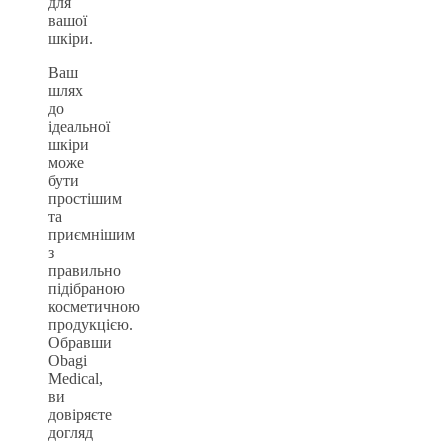
для
вашої
шкіри.
Ваш
шлях
до
ідеальної
шкіри
може
бути
простішим
та
приємнішим
з
правильно
підібраною
косметичною
продукцією.
Обравши
Obagi
Medical,
ви
довіряєте
догляд