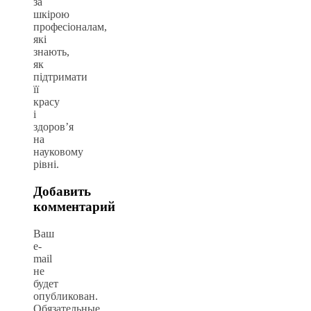
за
шкірою
професіоналам,
які
знають,
як
підтримати
її
красу
і
здоров’я
на
науковому
рівні.
Добавить
комментарий
Ваш
e-
mail
не
будет
опубликован.
Обязательные