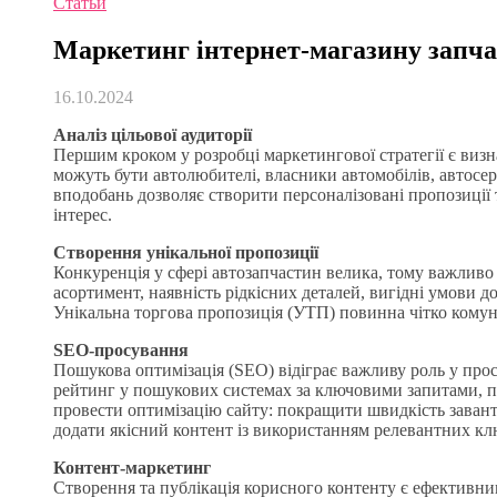
Статьи
Маркетинг інтернет-магазину запч
16.10.2024
Аналіз цільової аудиторії
Першим кроком у розробці маркетингової стратегії є визн
можуть бути автолюбителі, власники автомобілів, автосерв
вподобань дозволяє створити персоналізовані пропозиції 
інтерес.
Створення унікальної пропозиції
Конкуренція у сфері автозапчастин велика, тому важлив
асортимент, наявність рідкісних деталей, вигідні умови д
Унікальна торгова пропозиція (УТП) повинна чітко комуні
SEO-просування
Пошукова оптимізація (SEO) відіграє важливу роль у про
рейтинг у пошукових системах за ключовими запитами, п
провести оптимізацію сайту: покращити швидкість заван
додати якісний контент із використанням релевантних клю
Контент-маркетинг
Створення та публікація корисного контенту є ефективни