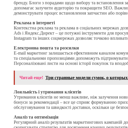
бренду. Блоги з порадами щодо вибору та встановлення за
допомагає залучити аудиторію та покращити SEO. Важлив
демонструвати процес встановлення запчастин або порівн
Реклама в інтернеті
Контекстна реклама та реклама в соціальних мережах доз
Ads і Яндекс.Директ – це потужні інструменти для просув
Instagram та інших соцмережах дозволяє точково впливати 
Електронна пошта та розсилки
E-mail маркетинг залишається ефективним каналом комунік
та спеціальними пропозиціями допоможуть підтримувати 
Персоналізовані листи на основі історії покупок та вподо
Читай еще!
Три странные модели сумок, о которых
Лояльність і утримання клієнтів
Утримання клієнтів не менш важливе, ніж залучення нови
бонуси за рекомендації – все це сприяє формуванню прихи
обслуговування та швидкості доставки, оскільки це безпос
Аналіз та оптимізація
Регулярний аналіз результатів маркетингових кампаній до
скоригувати стратегію для досягнення кращих результатів