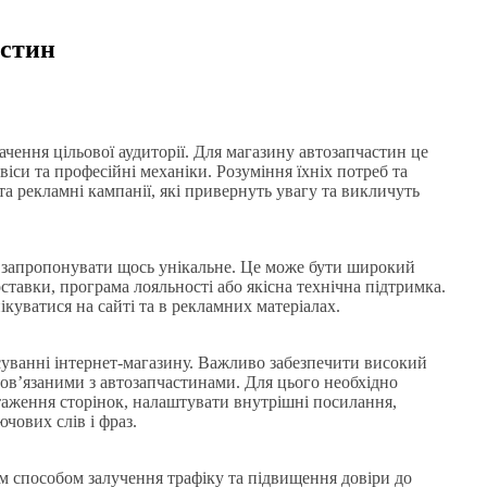
астин
ачення цільової аудиторії. Для магазину автозапчастин це
іси та професійні механіки. Розуміння їхніх потреб та
та рекламні кампанії, які привернуть увагу та викличуть
о запропонувати щось унікальне. Це може бути широкий
оставки, програма лояльності або якісна технічна підтримка.
куватися на сайті та в рекламних матеріалах.
суванні інтернет-магазину. Важливо забезпечити високий
ов’язаними з автозапчастинами. Для цього необхідно
таження сторінок, налаштувати внутрішні посилання,
чових слів і фраз.
м способом залучення трафіку та підвищення довіри до