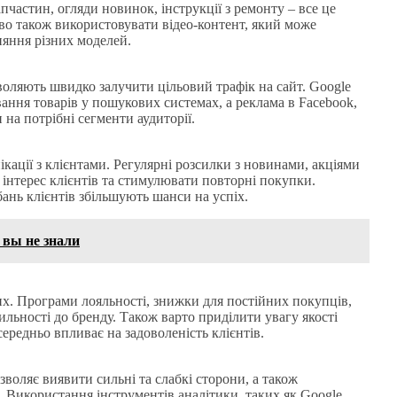
пчастин, огляди новинок, інструкції з ремонту – все це
о також використовувати відео-контент, який може
яння різних моделей.
воляють швидко залучити цільовий трафік на сайт. Google
ання товарів у пошукових системах, а реклама в Facebook,
на потрібні сегменти аудиторії.
ації з клієнтами. Регулярні розсилки з новинами, акціями
інтерес клієнтів та стимулювати повторні покупки.
бань клієнтів збільшують шанси на успіх.
 вы не знали
х. Програми лояльності, знижки для постійних покупців,
льності до бренду. Також варто приділити увагу якості
ередньо впливає на задоволеність клієнтів.
зволяє виявити сильні та слабкі сторони, а також
. Використання інструментів аналітики, таких як Google