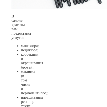
В
салоне
красоты
вам
предоставят
услуги:
маникюра;
педикюра;
коррекции
и
окрашивания
бровей;
макияжа
(в
том
числе
и
перманентного);
наращивания
ресниц,
также