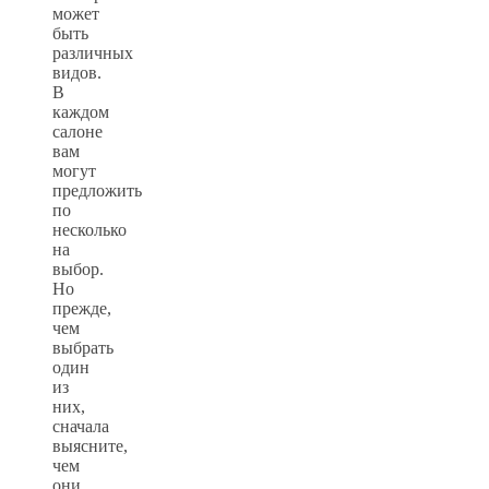
может
быть
различных
видов.
В
каждом
салоне
вам
могут
предложить
по
несколько
на
выбор.
Но
прежде,
чем
выбрать
один
из
них,
сначала
выясните,
чем
они