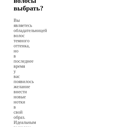
волосы
выбрать?
Вы
являетесь
обладательницей
волос
темного
оттенка,
но
в
последнее
время
у
вас
появилось
желание
внести
новые
нотки
в
свой
образ.
Идеальным