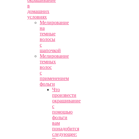
окрашивание
в
домашних
условиях
Мелирование
на
темные
волосы
с
шапочкой
Мелирование
темных
волос
с
применением
фольги
Что
произвести
окрашивание
с
помощью
фольги
вам
понадобится
следующее: