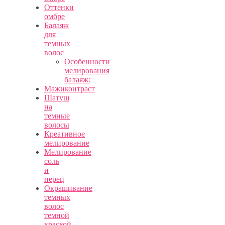
Оттенки
омбре
Балаяж
для
темных
волос
Особенности
мелирования
балаяж:
Мажиконтраст
Шатуш
на
темные
волосы
Креативное
мелирование
Мелирование
соль
и
перец
Окрашивание
темных
волос
темной
краской