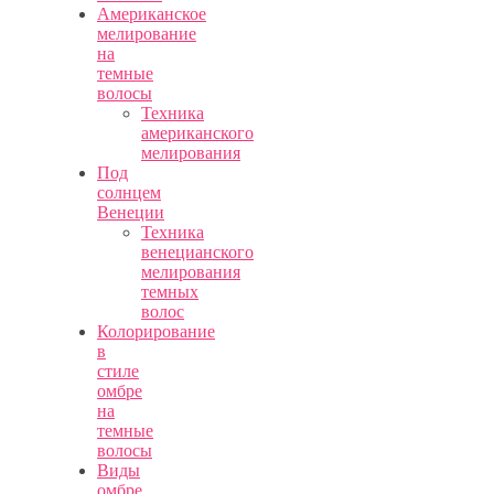
Американское
мелирование
на
темные
волосы
Техника
американского
мелирования
Под
солнцем
Венеции
Техника
венецианского
мелирования
темных
волос
Колорирование
в
стиле
омбре
на
темные
волосы
Виды
омбре