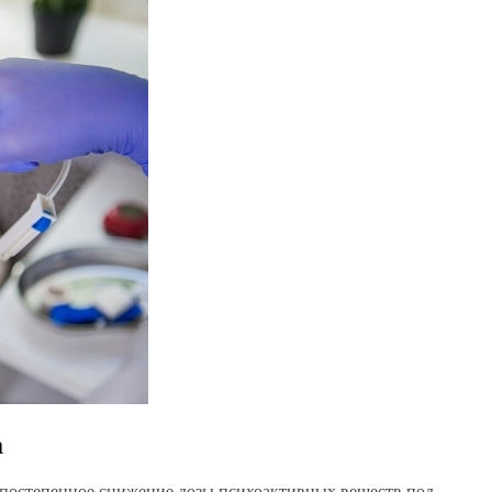
а
 постепенное снижение дозы психоактивных веществ под