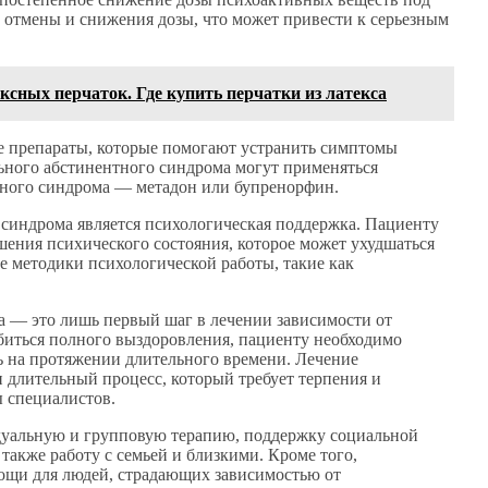
о отмены и снижения дозы, что может привести к серьезным
сных перчаток. Где купить перчатки из латекса
е препараты, которые помогают устранить симптомы
ьного абстинентного синдрома могут применяться
нтного синдрома — метадон или бупренорфин.
 синдрома является психологическая поддержка. Пациенту
ения психического состояния, которое может ухудшаться
е методики психологической работы, такие как
а — это лишь первый шаг в лечении зависимости от
биться полного выздоровления, пациенту необходимо
 на протяжении длительного времени. Лечение
 длительный процесс, который требует терпения и
ы специалистов.
дуальную и групповую терапию, поддержку социальной
также работу с семьей и близкими. Кроме того,
щи для людей, страдающих зависимостью от