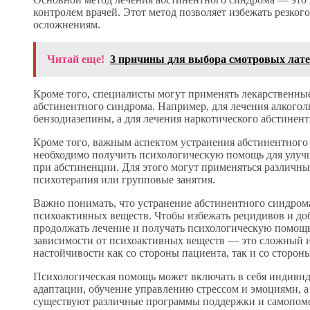
контролем врачей. Этот метод позволяет избежать резког
осложнениям.
Читай еще!
3 причины для выбора смотровых латек
Кроме того, специалисты могут применять лекарственны
абстинентного синдрома. Например, для лечения алкогол
бензодиазепины, а для лечения наркотического абстине
Кроме того, важным аспектом устранения абстинентного
необходимо получить психологическую помощь для улучш
при абстиненции. Для этого могут применяться различны
психотерапия или групповые занятия.
Важно понимать, что устранение абстинентного синдром
психоактивных веществ. Чтобы избежать рецидивов и до
продолжать лечение и получать психологическую помощь
зависимости от психоактивных веществ — это сложный и
настойчивости как со стороны пациента, так и со сторон
Психологическая помощь может включать в себя индиви
адаптации, обучение управлению стрессом и эмоциями, а 
существуют различные программы поддержки и самопомо