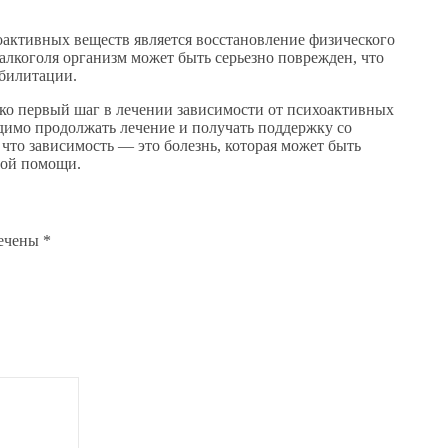
оактивных веществ является восстановление физического
алкоголя организм может быть серьезно поврежден, что
абилитации.
ько первый шаг в лечении зависимости от психоактивных
димо продолжать лечение и получать поддержку со
что зависимость — это болезнь, которая может быть
ной помощи.
мечены
*