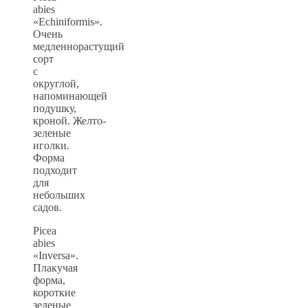
abies
«Echiniformis».
Очень
медленнорастущий
сорт
с
округлой,
напоминающей
подушку,
кроной. Желто-
зеленые
иголки.
Форма
подходит
для
небольших
садов.
Picea
abies
«Inversa».
Плакучая
форма,
короткие
зеленые