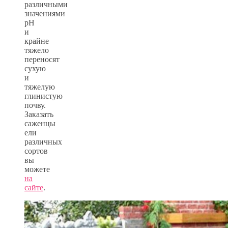
различными
значениями
pH
и
крайне
тяжело
переносят
сухую
и
тяжелую
глинистую
почву.
Заказать
саженцы
ели
различных
сортов
вы
можете
на
сайте
.