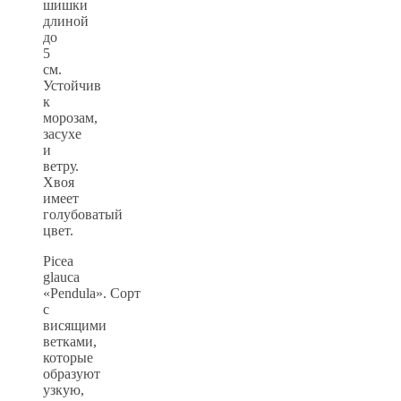
шишки
длиной
до
5
см.
Устойчив
к
морозам,
засухе
и
ветру.
Хвоя
имеет
голубоватый
цвет.
Picea
glauca
«Pendula». Сорт
с
висящими
ветками,
которые
образуют
узкую,