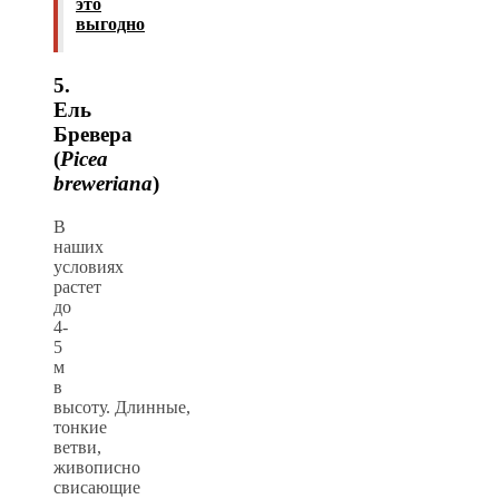
это
выгодно
5.
Ель
Бревера
(
Picea
breweriana
)
В
наших
условиях
растет
до
4-
5
м
в
высоту. Длинные,
тонкие
ветви,
живописно
свисающие