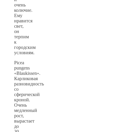
очень
колючие.
Ему
нравится
свет,
он
терпим
к
городским
условиям.
Picea
pungens
«Blaukissen».
Карликовая
разновидность
со
сферической
кроной.
Очень
медленный
рост,
вырастает
до
30-