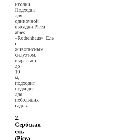
иголки.
Подходит
для
одиночной
высадки.Picea
abies
«Rothenhaus». Ель
с
живописным
силуэтом,
вырастает
до
10
м,
подходит
подходит
для
небольших
садов.
2.
Сербская
ель
(Picea