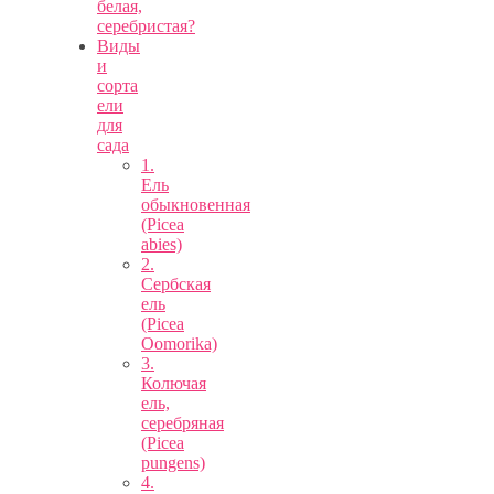
белая,
серебристая?
Виды
и
сорта
ели
для
сада
1.
Ель
обыкновенная
(Picea
abies)
2.
Сербская
ель
(Picea
Oomorika)
3.
Колючая
ель,
серебряная
(Picea
pungens)
4.