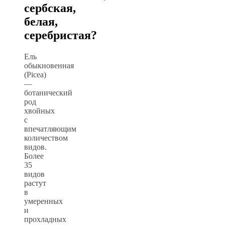
сербская,
белая,
серебристая?
Ель
обыкновенная
(Picea)
—
ботанический
род
хвойных
с
впечатляющим
количеством
видов.
Более
35
видов
растут
в
умеренных
и
прохладных