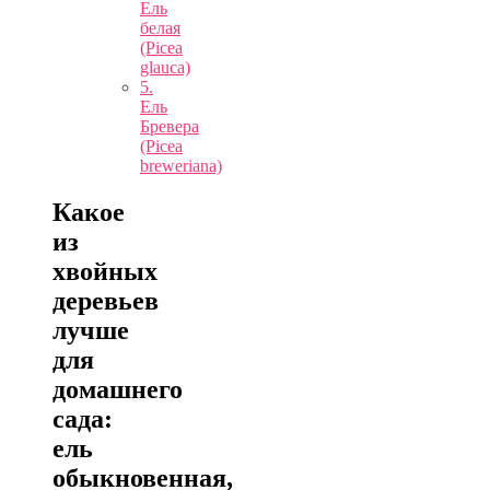
Ель
белая
(Picea
glauca)
5.
Ель
Бревера
(Picea
breweriana)
Какое
из
хвойных
деревьев
лучше
для
домашнего
сада:
ель
обыкновенная,