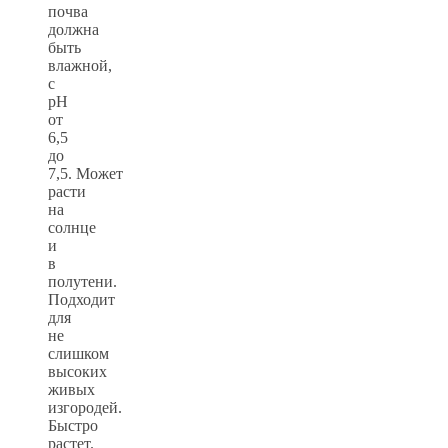
почва
должна
быть
влажной,
с
рН
от
6,5
до
7,5. Может
расти
на
солнце
и
в
полутени.
Подходит
для
не
слишком
высоких
живых
изгородей.
Быстро
растет.