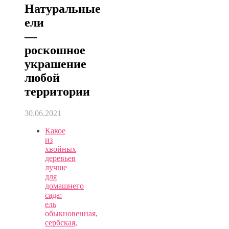
Натуральные
ели
—
роскошное
украшение
любой
территории
30.06.2021
Какое
из
хвойных
деревьев
лучше
для
домашнего
сада:
ель
обыкновенная,
сербская,