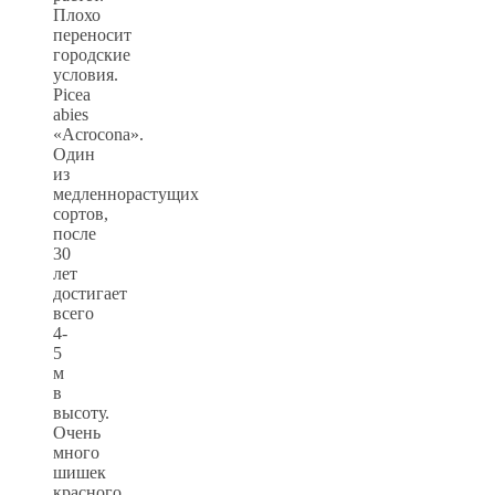
Плохо
переносит
городские
условия.
Picea
abies
«Acrocona».
Один
из
медленнорастущих
сортов,
после
30
лет
достигает
всего
4-
5
м
в
высоту.
Очень
много
шишек
красного