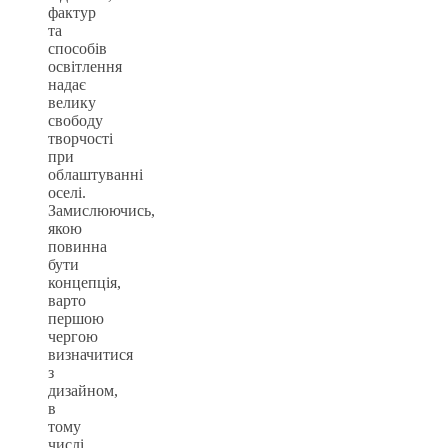
фактур
та
способів
освітлення
надає
велику
свободу
творчості
при
облаштуванні
оселі.
Замислюючись,
якою
повинна
бути
концепція,
варто
першою
чергою
визначитися
з
дизайном,
в
тому
числі