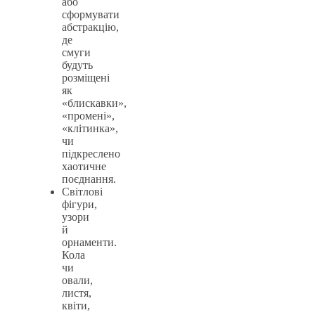
або
сформувати
абстракцію,
де
смуги
будуть
розміщені
як
«блискавки»,
«промені»,
«клітинка»,
чи
підкреслено
хаотичне
поєднання.
Світлові
фігури,
узори
й
орнаменти.
Кола
чи
овали,
листя,
квіти,