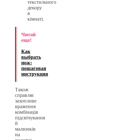
текстильного
декору
в
кімнаті.
Читай
еще!
Как
выбрать
нож:
пошаговая
инструкция
Також
справляє
захопливе
враження
комбінація
підсвічування
й
малюнків
на