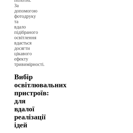
полотні.
За
допомогою
фотодруку
та
вдало
підібраного
освітлення
вдається
досягти
цікавого
ефекту
тривимірності.
Вибір
освітлювальних
пристроїв:
для
вдалої
реалізації
ідей