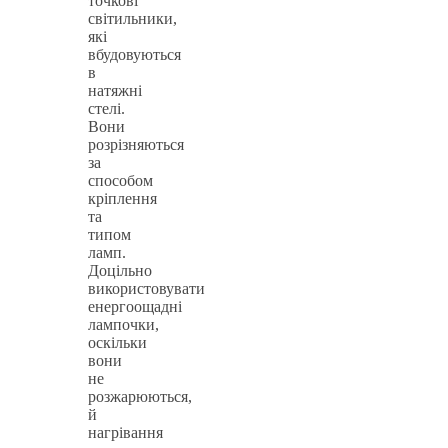
точкові
світильники,
які
вбудовуються
в
натяжні
стелі.
Вони
розрізняються
за
способом
кріплення
та
типом
ламп.
Доцільно
використовувати
енергоощадні
лампочки,
оскільки
вони
не
розжарюються,
й
нагрівання