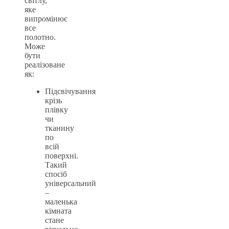
світлу,
яке
випромінює
все
полотно.
Може
бути
реалізоване
як:
Підсвічування
крізь
плівку
чи
тканину
по
всій
поверхні.
Такий
спосіб
універсальний
–
маленька
кімната
стане