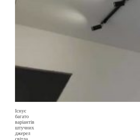
Існує
багато
варіантів
штучних
джерел
світла