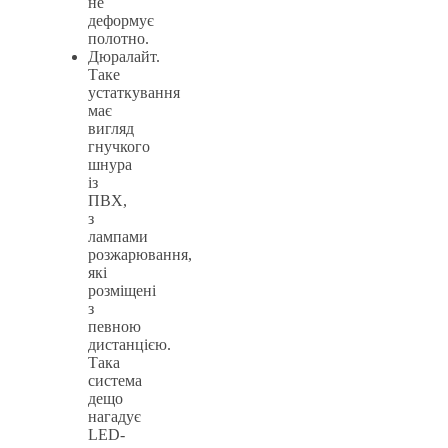
не
деформує
полотно.
Дюралайт.
Таке
устаткування
має
вигляд
гнучкого
шнура
із
ПВХ,
з
лампами
розжарювання,
які
розміщені
з
певною
дистанцією.
Така
система
дещо
нагадує
LED-