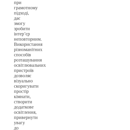
при
грамотному
підході,
дає
змогу
зробити
інтер’єр
неповторним.
Використання
різноманітних
способів
розташування
освітлювальних
пристроїв
дозволяє
візуально
скоригувати
простір
кімнати,
створити
додаткове
освітлення,
привернути
увагу
до