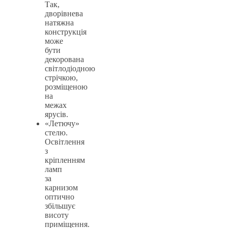
Так,
дворівнева
натяжна
конструкція
може
бути
декорована
світлодіодною
стрічкою,
розміщеною
на
межах
ярусів.
«Летючу»
стелю.
Освітлення
з
кріпленням
ламп
за
карнизом
оптично
збільшує
висоту
приміщення.