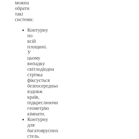
можна
обрати
такі
системи:
Контурну
по
всій
площині.
У
цьому
випадку
світлодіодна
стрічка
фіксується
безпосередньо
вздовж
країв,
підкреслюючи
геометрію
кімнати.
Контурну
для
багатоярусних
стель.