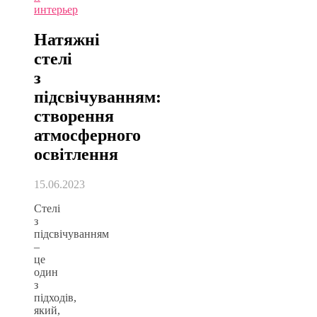
интерьер
Натяжні
стелі
з
підсвічуванням:
створення
атмосферного
освітлення
15.06.2023
Стелі
з
підсвічуванням
–
це
один
з
підходів,
який,