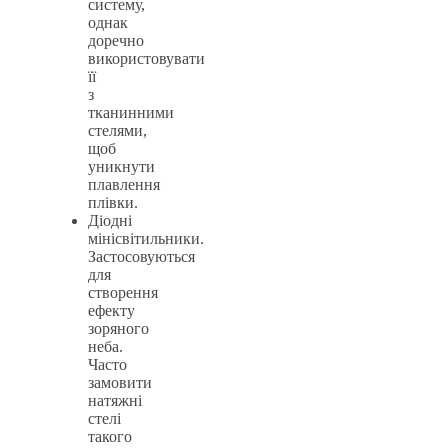
систему,
однак
доречно
використовувати
її
з
тканинними
стелями,
щоб
уникнути
плавлення
плівки.
Діодні
мінісвітильники.
Застосовуються
для
створення
ефекту
зоряного
неба.
Часто
замовити
натяжні
стелі
такого