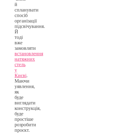
й
спланувати
спосіб
організації
підсвічування.
Й
тоді
вже
замовляти
встановлення
натяжних
стель
у
Києві
.
Маючи
уявлення,
як
буде
виглядати
конструкція,
буде
простіше
розробити
проєкт.