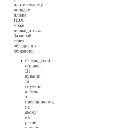
протилежному
випадку
плівка
ПВХ
може
пошкодитись.
Зазвичай
серед
обладнання
обирають:
Світлодіодні
стрічки.
Це
вузький
та
гнучкий
кабель
з
провідниками,
на
якому
на
різній
відстані