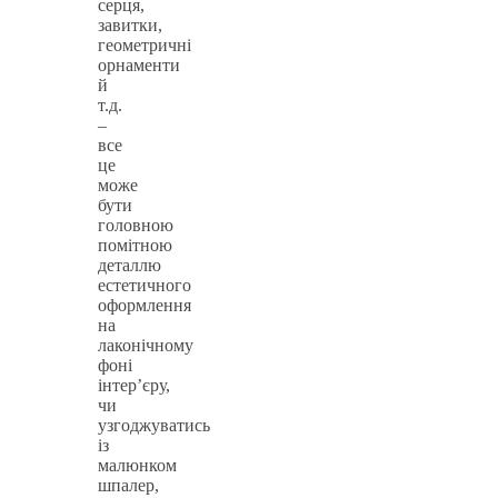
серця,
завитки,
геометричні
орнаменти
й
т.д.
–
все
це
може
бути
головною
помітною
деталлю
естетичного
оформлення
на
лаконічному
фоні
інтер’єру,
чи
узгоджуватись
із
малюнком
шпалер,