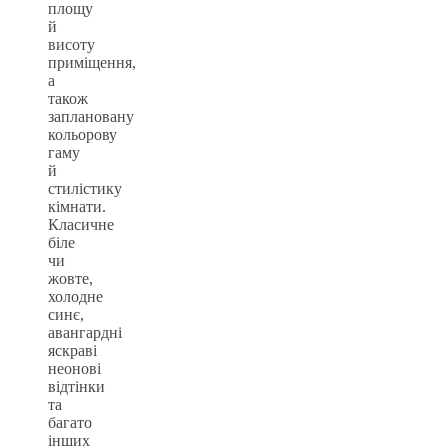
площу
й
висоту
приміщення,
а
також
заплановану
кольорову
гаму
й
стилістику
кімнати.
Класичне
біле
чи
жовте,
холодне
синє,
авангардні
яскраві
неонові
відтінки
та
багато
інших