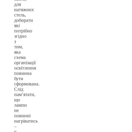
для
натяжних
стель,
добирати
які
потрібно
згідно
з
тим,
яка
схема
організації
освітлення
повинна
бути
сформована.
Слід
пам’ятати,
що
лампи
не
повинні
нагріватись
–
у