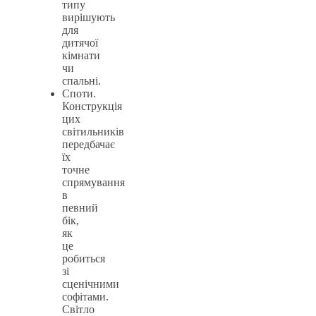
типу
вирішують
для
дитячої
кімнати
чи
спальні.
Споти.
Конструкція
цих
світильників
передбачає
їх
точне
спрямування
в
певний
бік,
як
це
робиться
зі
сценічними
софітами.
Світло