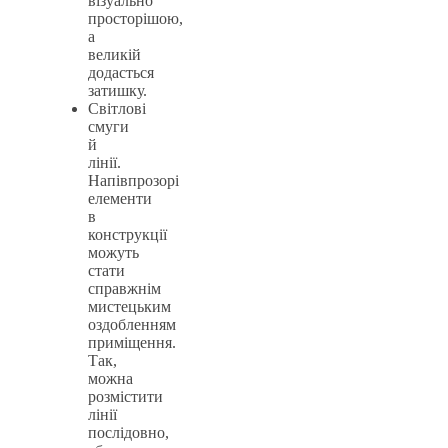
візуально
просторішою,
а
великій
додасться
затишку.
Світлові
смуги
й
лінії.
Напівпрозорі
елементи
в
конструкції
можуть
стати
справжнім
мистецьким
оздобленням
приміщення.
Так,
можна
розмістити
лінії
послідовно,