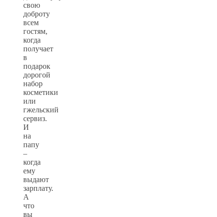
свою
доброту
всем
гостям,
когда
получает
в
подарок
дорогой
набор
косметики
или
гжельский
сервиз.
И
на
папу
–
когда
ему
выдают
зарплату.
А
что
вы