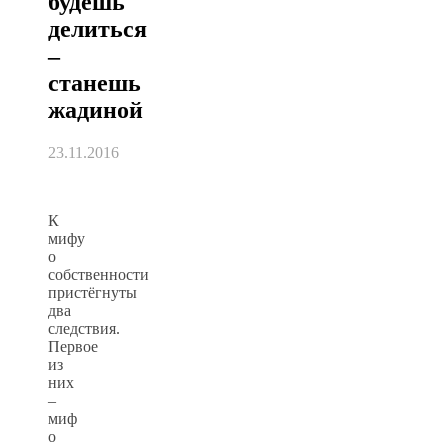
будешь
делиться
–
станешь
жадиной
23.11.2016
К
мифу
о
собственности
пристёгнуты
два
следствия.
Первое
из
них
–
миф
о