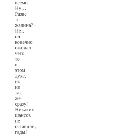
всеми.
Ну…
Разве
ты
жадина?»
Нет,
он
конечно
ожидал
чего-
то
в
этом
духе,
но
не
так
же
сразу!
Никаких
шансов
не
оставили,
гады!