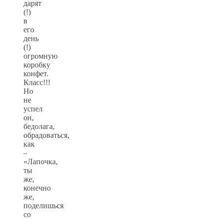
дарят
(!)
в
его
день
(!)
огромную
коробку
конфет.
Класс!!!
Но
не
успел
он,
бедолага,
обрадоваться,
как
–
«Лапочка,
ты
же,
конечно
же,
поделишься
со