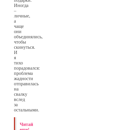
подарки.
Иногда
–
личные,
а
чаще
они
объединялись,
чтобы
скинуться.
И
я
тихо
порадовался:
проблема
жадности
отправилась
на
свалку
вслед
за
остальными.
Читай
еще!