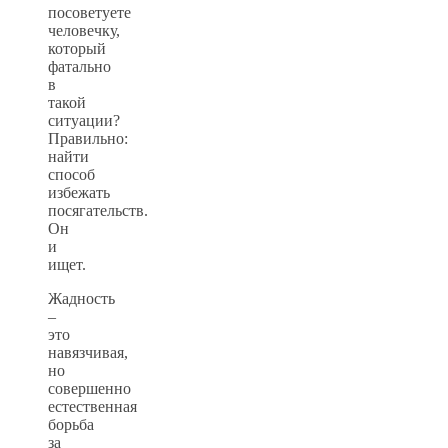
посоветуете
человечку,
который
фатально
в
такой
ситуации?
Правильно:
найти
способ
избежать
посягательств.
Он
и
ищет.
Жадность
–
это
навязчивая,
но
совершенно
естественная
борьба
за