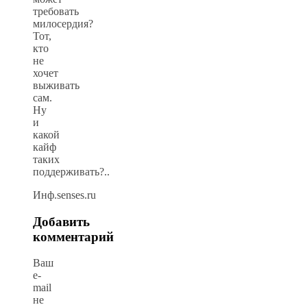
требовать
милосердия?
Тот,
кто
не
хочет
выживать
сам.
Ну
и
какой
кайф
таких
поддерживать?..
Инф.senses.ru
Добавить
комментарий
Ваш
e-
mail
не