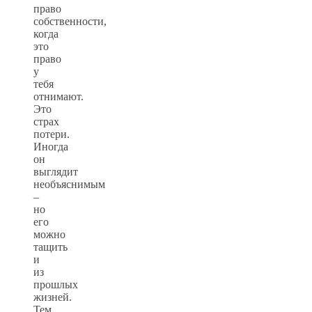
право
собственности,
когда
это
право
у
тебя
отнимают.
Это
страх
потери.
Иногда
он
выглядит
необъяснимым
–
но
его
можно
тащить
и
из
прошлых
жизней.
Тем