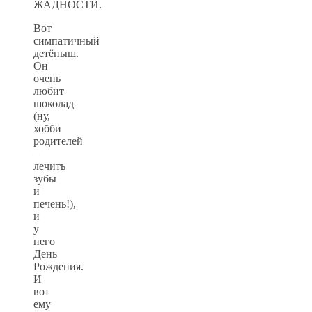
ЖАДНОСТИ.
Вот
симпатичный
детёныш.
Он
очень
любит
шоколад
(ну,
хобби
родителей
–
лечить
зубы
и
печень!),
и
у
него
День
Рождения.
И
вот
ему