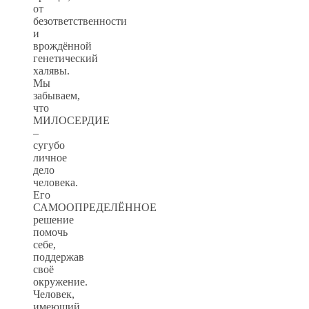
от
безответственности
и
врождённой
генетический
халявы.
Мы
забываем,
что
МИЛОСЕРДИЕ
–
сугубо
личное
дело
человека.
Его
САМООПРЕДЕЛЁННОЕ
решение
помочь
себе,
поддержав
своё
окружение.
Человек,
имеющий