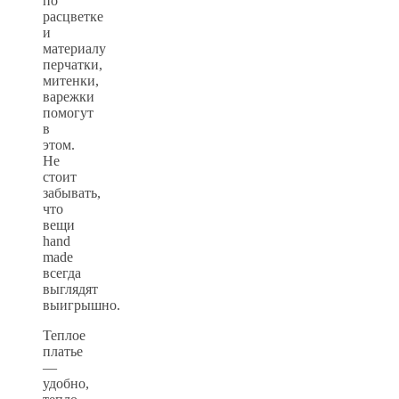
по
расцветке
и
материалу
перчатки,
митенки,
варежки
помогут
в
этом.
Не
стоит
забывать,
что
вещи
hand
made
всегда
выглядят
выигрышно.
Теплое
платье
—
удобно,