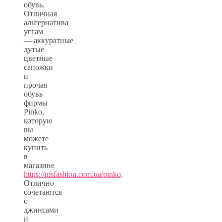
обувь.
Отличная
альтернатива
уггам
— аккуратные
дутые
цветные
сапожки
и
прочая
обувь
фирмы
Pinko,
которую
вы
можете
купить
в
магазине
https://msfashion.com.ua/pinko
.
Отлично
сочетаются
с
джинсами
и