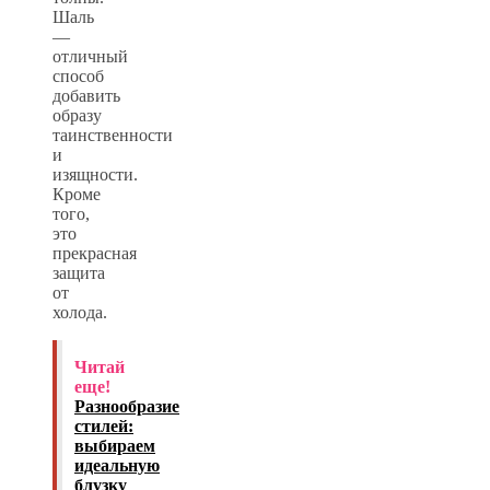
Шаль
—
отличный
способ
добавить
образу
таинственности
и
изящности.
Кроме
того,
это
прекрасная
защита
от
холода.
Читай
еще!
Разнообразие
стилей:
выбираем
идеальную
блузку