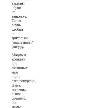
вариант
обуви
на
танкетке.
Такая
обувь
удобна
и
зрительно
"вытягивает"
фигуру.
Модным
трендом
для
активных
мам
стала
слингокуртка.
Цена,
конечно,
выше
средней,
но
мамы,