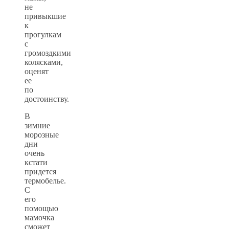
не
привыкшие
к
прогулкам
с
громоздкими
колясками,
оценят
ее
по
достоинству.
В
зимние
морозные
дни
очень
кстати
придется
термобелье.
С
его
помощью
мамочка
сможет