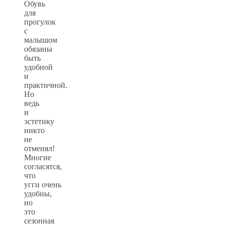
Обувь
для
прогулок
с
малышом
обязаны
быть
удобной
и
практичной.
Но
ведь
и
эстетику
никто
не
отменял!
Многие
согласятся,
что
угги очень
удобны,
но
это
сезонная