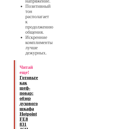
напряжение.
Позитивный
тон
располагает
к
продолжению
общения.
Искренние
комплименты
лучше
дежурных.
Читай
еще!
Готовьте
как
шеф-
повар:
обзор
духового
шкафа
Hotpoint
FE8
831