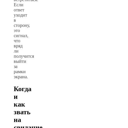
Если
ответ
уходит
в
сторону,
это
сигнал,
что
вряд
ли
получится
выйти
за
рамки
экрана.
Когда
и
как
звать
на
свидание