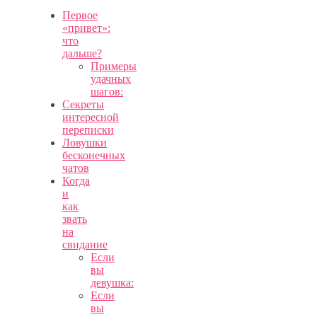
Первое
«привет»:
что
дальше?
Примеры
удачных
шагов:
Секреты
интересной
переписки
Ловушки
бесконечных
чатов
Когда
и
как
звать
на
свидание
Если
вы
девушка:
Если
вы