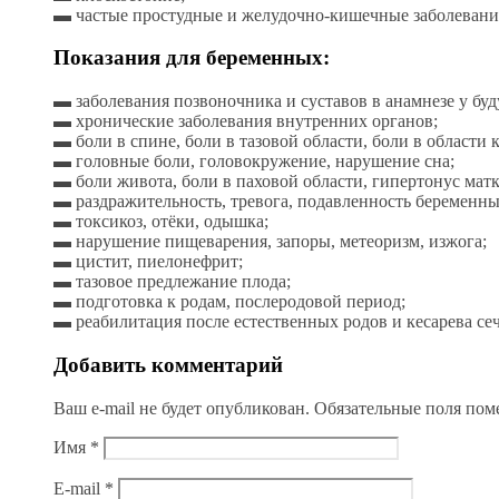
▬ частые простудные и желудочно-кишечные заболевани
Показания для беременных:
▬ заболевания позвоночника и суставов в анамнезе у бу
▬ хронические заболевания внутренних органов;
▬ боли в спине, боли в тазовой области, боли в области к
▬ головные боли, головокружение, нарушение сна;
▬ боли живота, боли в паховой области, гипертонус матк
▬ раздражительность, тревога, подавленность беременны
▬ токсикоз, отёки, одышка;
▬ нарушение пищеварения, запоры, метеоризм, изжога;
▬ цистит, пиелонефрит;
▬ тазовое предлежание плода;
▬ подготовка к родам, послеродовой период;
▬ реабилитация после естественных родов и кесарева се
Добавить комментарий
Ваш e-mail не будет опубликован.
Обязательные поля по
Имя
*
E-mail
*