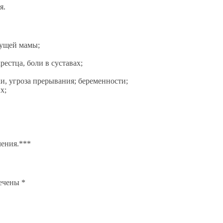
я.
дущей мамы;
рестца, боли в суставах;
и, угроза прерывания; беременности;
х;
чения.***
мечены
*