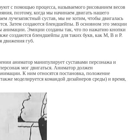
руют с помощью процесса, называемого рисованием весов
ияния, поэтому, когда мы начинаем двигать нашего
аем лучезапястный сустав, мы не хотим, чтобы двигалась
ется. Затем создаются блендшейпы. В основном это эмоции
ы анимации. Эмоции созданы так, что по нажатию кнопки
же создаются блендшейпы для таких букв, как M, B и P.
я движения губ.
чении аниматор манипулирует суставами персонажа и
 персонаж мог двигаться. Аниматор должен
 анимации. К ним относятся постановка, положение
также моделируется командой дизайнеров среды) и время,