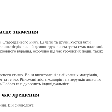
часне значення
 Стародавнього Риму. Ці легкі та зручні хустки були
 лише зігрівали, а й демонстрували статус та смак власниці.
ковного вбрання, особливо під час урочистих подій, таких
часного стилю. Вони виготовлені з найкращих матеріалів,
 та тепло. Різноманітність кольорів та візерунків дозволяє
її образ та підкреслить індивідуальність.
 час хрещення
ня. Він символізує: