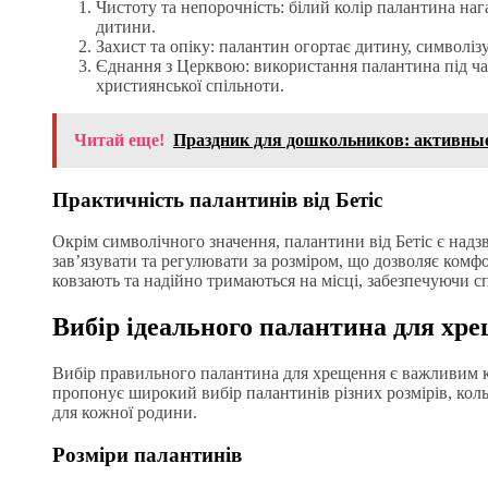
Чистоту та непорочність: білий колір палантина на
дитини.
Захист та опіку: палантин огортає дитину, символіз
Єднання з Церквою: використання палантина під ч
християнської спільноти.
Читай еще!
Праздник для дошкольников: активны
Практичність палантинів від Бетіс
Окрім символічного значення, палантини від Бетіс є над
зав’язувати та регулювати за розміром, що дозволяє комфо
ковзають та надійно тримаються на місці, забезпечуючи сп
Вибір ідеального палантина для хр
Вибір правильного палантина для хрещення є важливим кр
пропонує широкий вибір палантинів різних розмірів, кольо
для кожної родини.
Розміри палантинів