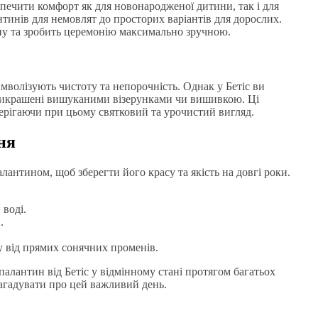
езпечити комфорт як для новонародженої дитини, так і для
тинів для немовлят до просторих варіантів для дорослих.
ну та зробить церемонію максимально зручною.
мволізують чистоту та непорочність. Однак у Бетіс ви
прикрашені вишуканими візерунками чи вишивкою. Ці
зберігаючи при цьому святковий та урочистий вигляд.
ня
антином, щоб зберегти його красу та якість на довгі роки.
 воді.
.
у від прямих сонячних променів.
алантин від Бетіс у відмінному стані протягом багатьох
нагадувати про цей важливий день.