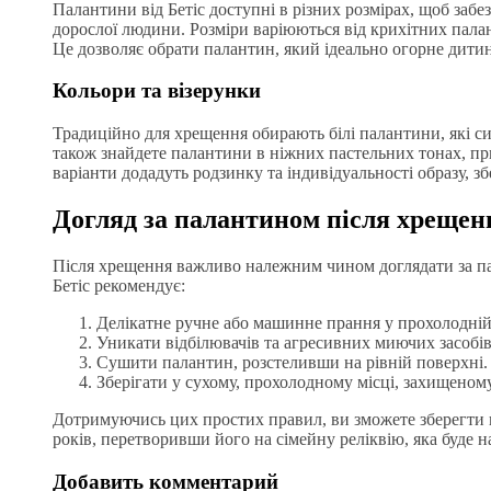
Палантини від Бетіс доступні в різних розмірах, щоб заб
дорослої людини. Розміри варіюються від крихітних палан
Це дозволяє обрати палантин, який ідеально огорне дити
Кольори та візерунки
Традиційно для хрещення обирають білі палантини, які си
також знайдете палантини в ніжних пастельних тонах, 
варіанти додадуть родзинку та індивідуальності образу, 
Догляд за палантином після хрещен
Після хрещення важливо належним чином доглядати за пал
Бетіс рекомендує:
Делікатне ручне або машинне прання у прохолодній
Уникати відбілювачів та агресивних миючих засобів
Сушити палантин, розстеливши на рівній поверхні.
Зберігати у сухому, прохолодному місці, захищеном
Дотримуючись цих простих правил, ви зможете зберегти п
років, перетворивши його на сімейну реліквію, яка буде 
Добавить комментарий