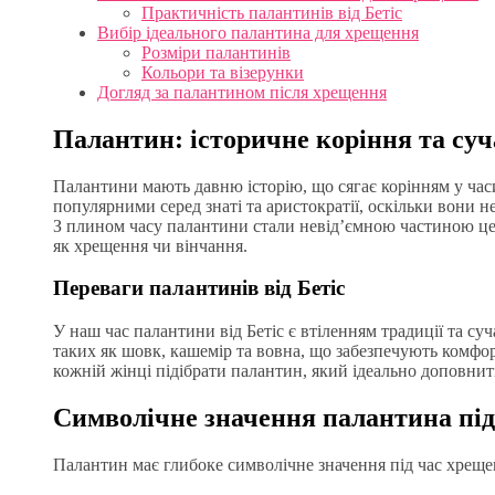
Практичність палантинів від Бетіс
Вибір ідеального палантина для хрещення
Розміри палантинів
Кольори та візерунки
Догляд за палантином після хрещення
Палантин: історичне коріння та су
Палантини мають давню історію, що сягає корінням у часи
популярними серед знаті та аристократії, оскільки вони не
З плином часу палантини стали невід’ємною частиною цер
як хрещення чи вінчання.
Переваги палантинів від Бетіс
У наш час палантини від Бетіс є втіленням традиції та су
таких як шовк, кашемір та вовна, що забезпечують комфорт
кожній жінці підібрати палантин, який ідеально доповнить 
Символічне значення палантина під
Палантин має глибоке символічне значення під час хрещен