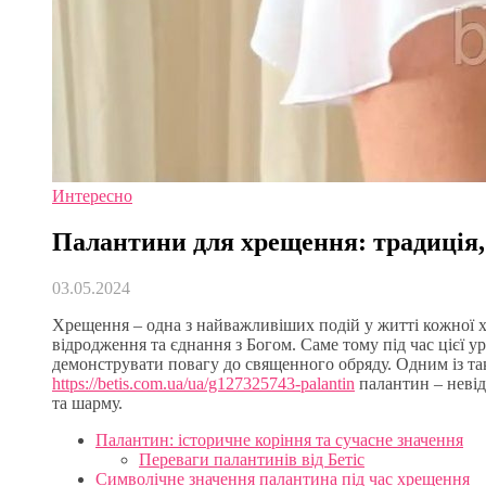
Интересно
Палантини для хрещення: традиція, 
03.05.2024
Хрещення – одна з найважливіших подій у житті кожної х
відродження та єднання з Богом. Саме тому під час цієї 
демонструвати повагу до священного обряду. Одним із та
https://betis.com.ua/ua/g127325743-palantin
палантин – невід
та шарму.
Палантин: історичне коріння та сучасне значення
Переваги палантинів від Бетіс
Символічне значення палантина під час хрещення