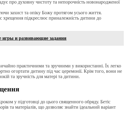
гадує про духовну чистоту та непорочність новонародженої
уючи захист та опіку Божу протягом усього життя.
ас хрещення підкреслює приналежність дитини до
е игры и развивающие задания
звичайно практичними та зручними у використанні. Їх легко
ртно огортати дитину під час церемонії. Крім того, вони не
окій та зручність для матері та дитини.
ещення
оком у підготовці до цього священного обряду. Бетіс
рів та матеріалів, що дозволяє знайти ідеальний варіант