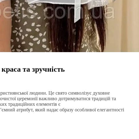
краса та зручність
ристиянської людини. Це свято символізує духовне
урочистої церемонії важливо дотримуватися традицій та
ких традиційних елементів є
’ємний атрибут, який надає образу особливої елегантності