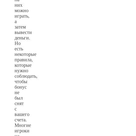
них
можно
играть,
а
затем
вывести
деньги.
Но
есть
некоторые
правила,
которые
нужно
соблюдать,
чтобы
бонус
не
был
снят
с
вашего
счета.
Многие
игроки