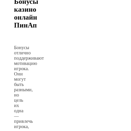
Бонусы
казино
онлайн
ПинАп
Бонусы
отлично
поддерживают
мотивацию
игрока.
Они
могут
быть
разными,
но
цель
их
одна
—
привлечь
игрока,