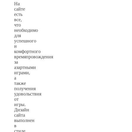
На
сайте
есть
все,
что
необходимо
для
успешного
и
комфортного
времяпровождения
за
азартными
играми,
а
также
получения
удовольствия
от
игры.
Дизайн
сайта
выполнен
в
стиле,