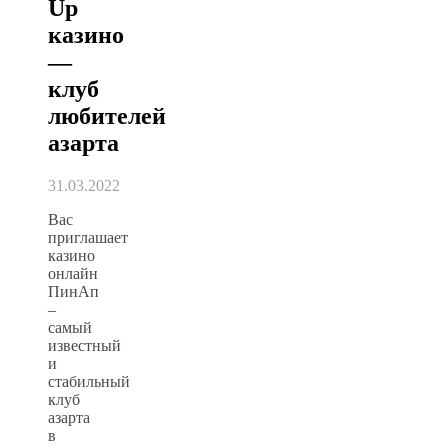
Up
казино
—
клуб
любителей
азарта
31.03.2022
Вас
приглашает
казино
онлайн
ПинАп
–
самый
известный
и
стабильный
клуб
азарта
в