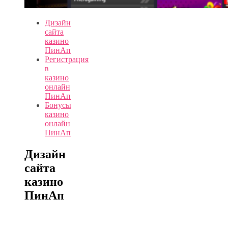
Дизайн
сайта
казино
ПинАп
Регистрация
в
казино
онлайн
ПинАп
Бонусы
казино
онлайн
ПинАп
Дизайн
сайта
казино
ПинАп