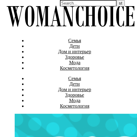
Семья
Дети
Дом и интерьер
Здоровье
Мода
Косметология
Семья
Дети
Дом и интерьер
Здоровье
Мода
Косметология