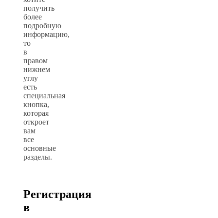
получить
более
подробную
информацию,
то
в
правом
нижнем
углу
есть
специальная
кнопка,
которая
откроет
вам
все
основные
разделы.
Регистрация
в