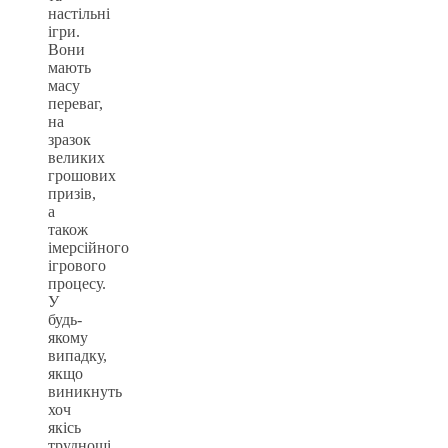
настільні
ігри.
Вони
мають
масу
переваг,
на
зразок
великих
грошових
призів,
а
також
імерсійного
ігрового
процесу.
У
будь-
якому
випадку,
якщо
виникнуть
хоч
якісь
труднощі