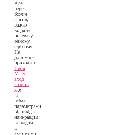
Але
через
безліч
сайтів,
важко
віддати
перевагу
одному
єдиному.
На
допомогу
приходить
Пари
Матч
вход
казино
,
яке
за
всіма
параметрами
відповідає
найкращим
закладам
із
азартними