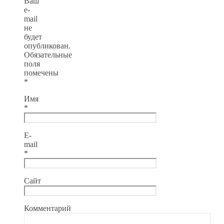
Ваш
e-
mail
не
будет
опубликован.
Обязательные
поля
помечены
*
Имя
*
E-
mail
*
Сайт
Комментарий