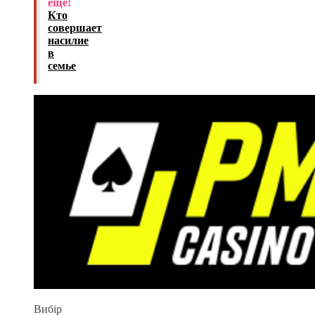
еще!
Кто
совершает
насилие
в
семье
Вибір