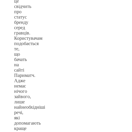
це
свідчить
про
статус
бренду
серед
гравців.
Користувачам
подобається
те,
що
бачать
на
сайті
Париматч.
Адже
немає
нічого
зайвого,
лише
найнеобхідніші
речі,
які
допомагають
краще