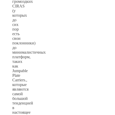
громоздких
CIRAS
(у
которых
до
сих
пор
есть
свои
поклонники)
до
минималистичных
платформ,
таких
как
Jumpable
Plate
Carriers.,
которые
являются
самой
большой
тенденцией
в
настоящее