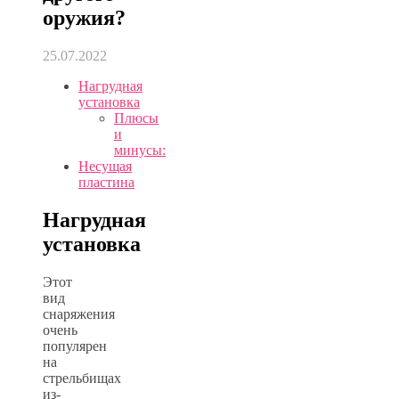
оружия?
25.07.2022
Нагрудная
установка
Плюсы
и
минусы:
Несущая
пластина
Нагрудная
установка
Этот
вид
снаряжения
очень
популярен
на
стрельбищах
из-