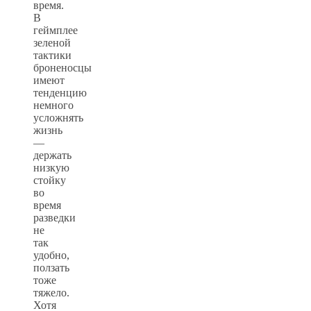
время.
В
геймплее
зеленой
тактики
броненосцы
имеют
тенденцию
немного
усложнять
жизнь
—
держать
низкую
стойку
во
время
разведки
не
так
удобно,
ползать
тоже
тяжело.
Хотя