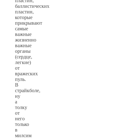
пластин,
баллистических
пластин,
которые
прикрывают
самые
важные
жизненно
важные
органы
(сердце,
легкие)
от
вражеских
пуль.
В
страйкболе,
ну
а
толку
от
него
только
в
милсим