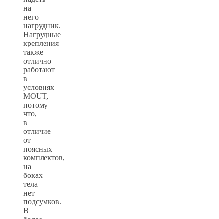
на
него
нагрудник.
Нагрудные
крепления
также
отлично
работают
в
условиях
MOUT,
потому
что,
в
отличие
от
поясных
комплектов,
на
боках
тела
нет
подсумков.
В