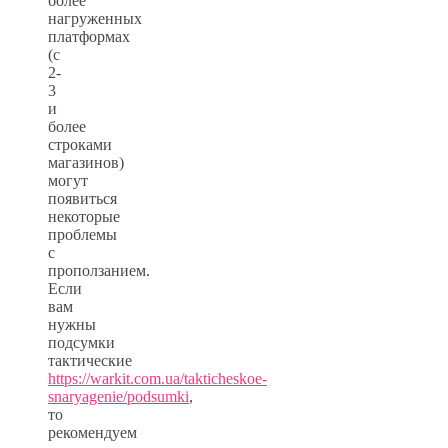
более
нагруженных
платформах
(с
2-
3
и
более
строками
магазинов)
могут
появиться
некоторые
проблемы
с
проползанием.
Если
вам
нужны
подсумки
тактические
https://warkit.com.ua/takticheskoe-
snaryagenie/podsumki
,
то
рекомендуем