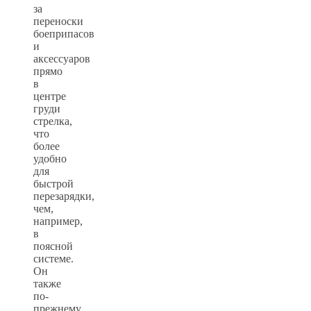
за
переноски
боеприпасов
и
аксессуаров
прямо
в
центре
груди
стрелка,
что
более
удобно
для
быстрой
перезарядки,
чем,
например,
в
поясной
системе.
Он
также
по-
прежнему