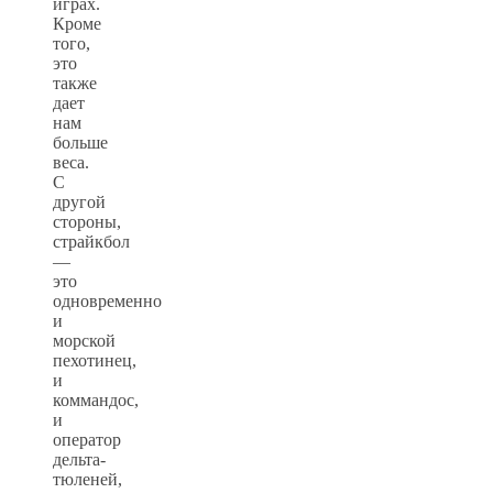
играх.
Кроме
того,
это
также
дает
нам
больше
веса.
С
другой
стороны,
страйкбол
—
это
одновременно
и
морской
пехотинец,
и
коммандос,
и
оператор
дельта-
тюленей,