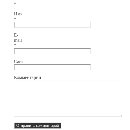
*
Имя
*
E-
mail
*
Сайт
Комментарий