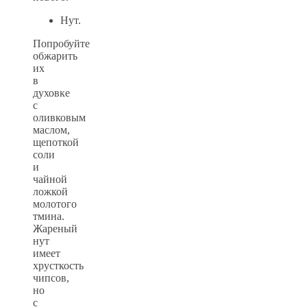
Нут.
Попробуйте
обжарить
их
в
духовке
с
оливковым
маслом,
щепоткой
соли
и
чайной
ложкой
молотого
тмина.
Жареный
нут
имеет
хрусткость
чипсов,
но
с