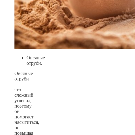
Овсяные
отруби.
Овсяные
отруби
—
это
сложный
углевод,
поэтому
он
помогает
насытиться,
не
повышая