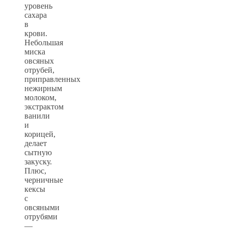
уровень
сахара
в
крови.
Небольшая
миска
овсяных
отрубей,
приправленных
нежирным
молоком,
экстрактом
ванили
и
корицей,
делает
сытную
закуску.
Плюс,
черничные
кексы
с
овсяными
отрубями
—