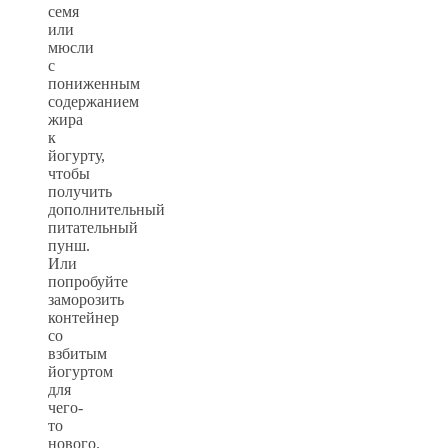
семя
или
мюсли
с
пониженным
содержанием
жира
к
йогурту,
чтобы
получить
дополнительный
питательный
пунш.
Или
попробуйте
заморозить
контейнер
со
взбитым
йогуртом
для
чего-
то
нового.