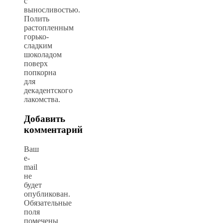
с
выносливостью.
Полить
растопленным
горько-
сладким
шоколадом
поверх
попкорна
для
декадентского
лакомства.
Добавить
комментарий
Ваш
e-
mail
не
будет
опубликован.
Обязательные
поля
помечены