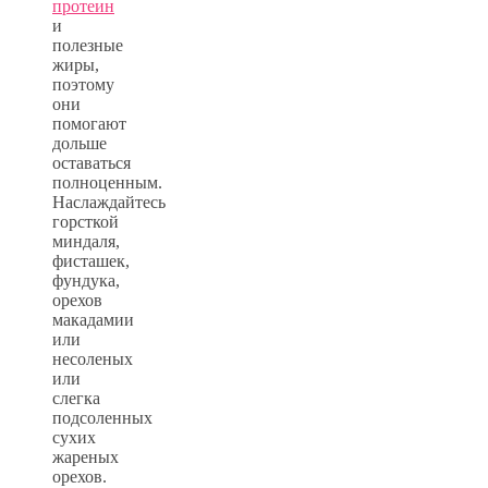
протеин
и
полезные
жиры,
поэтому
они
помогают
дольше
оставаться
полноценным.
Наслаждайтесь
горсткой
миндаля,
фисташек,
фундука,
орехов
макадамии
или
несоленых
или
слегка
подсоленных
сухих
жареных
орехов.