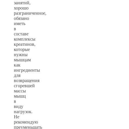
занятий,
хорошо
разграниченное,
обязано
иметь
в
составе
комплексы
креатинов,
которые
нужны
мышцам
как
ингредиенты
для
возвращения
сгоревшей
массы
мышц
в
виду
нагрузок.
Не
рекомендую
преуменьшать