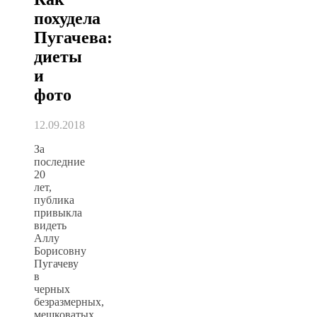
похудела
Пугачева:
диеты
и
фото
12.09.2018
За
последние
20
лет,
публика
привыкла
видеть
Аллу
Борисовну
Пугачеву
в
черных
безразмерных,
мешковатых