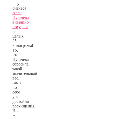
шоу-
бизнеса
Алла
Пугачева
внезапно
похудела
на
целых
25
килограмм!
То,
что
Пугачева
сбросила
такой
значительный
вес,
само
по
себе
уже
достойно
восхищения.
Но
то,