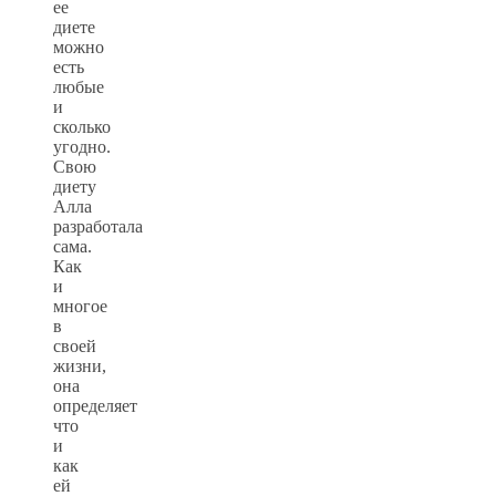
ее
диете
можно
есть
любые
и
сколько
угодно.
Свою
диету
Алла
разработала
сама.
Как
и
многое
в
своей
жизни,
она
определяет
что
и
как
ей