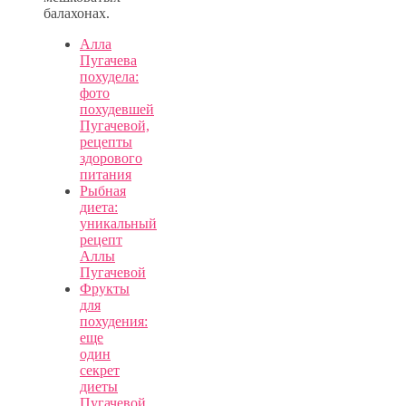
балахонах.
Алла
Пугачева
похудела:
фото
похудевшей
Пугачевой,
рецепты
здорового
питания
Рыбная
диета:
уникальный
рецепт
Аллы
Пугачевой
Фрукты
для
похудения:
еще
один
секрет
диеты
Пугачевой