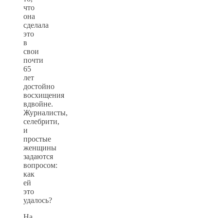
что
она
сделала
это
в
свои
почти
65
лет
достойно
восхищения
вдвойне.
Журналисты,
селебрити,
и
простые
женщины
задаются
вопросом:
как
ей
это
удалось?
На