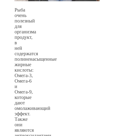
Рыба
очень
полезный
для
организма
продукт,
в
ней
содержатся
полиненасыщенные
жирные
кислоты:
Омега-3,
Омега-6
и
Омега-9,
которые
дают
омолаживающий
эффект.
Также
они
являются
антиоксидантами,