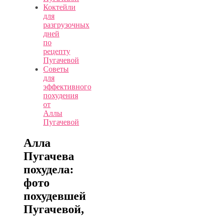
Коктейли
для
разгрузочных
дней
по
рецепту
Пугачевой
Советы
для
эффективного
похудения
от
Аллы
Пугачевой
Алла
Пугачева
похудела:
фото
похудевшей
Пугачевой,