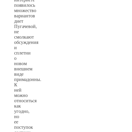
появилось
множество
вариантов
диет
Пугачевой,
не
смолкают
обсуждения
и
сплетни
о
новом
внешнем
виде
примадонны.
К
ней
можно
относиться
как
угодно,
но
ее
поступок