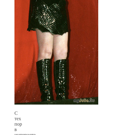
С
тех
пор
в
интернете