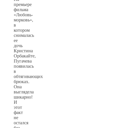
премьере
фильма
«Любовь-
морковь»,
в
котором
снималась
ее
дочь
Кристина
Орбакайте,
Пугачева
появилась
в
обтягивающих
брюках.
Она
выглядела
шикарно!
И
этот
факт
не
остался
без