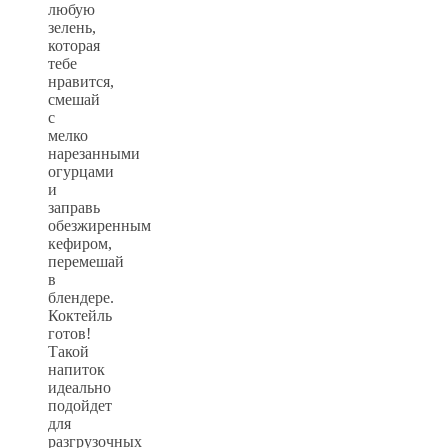
любую
зелень,
которая
тебе
нравится,
смешай
с
мелко
нарезанными
огурцами
и
заправь
обезжиренным
кефиром,
перемешай
в
блендере.
Коктейль
готов!
Такой
напиток
идеально
подойдет
для
разгрузочных