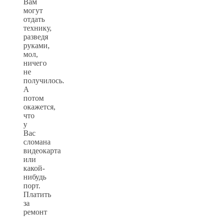
Вам
могут
отдать
технику,
разведя
руками,
мол,
ничего
не
получилось.
А
потом
окажется,
что
у
Вас
сломана
видеокарта
или
какой-
нибудь
порт.
Платить
за
ремонт