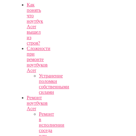
Как
понять
что
ноутбук
Acer
вышел
из
строя?
Сложности
при
ремонте
ноутбуков
Acer
Устранение
поломки
собственными
силами
Ремонт
ноутбуков
Acer
Ремонт
в
исполнении
соседа
или