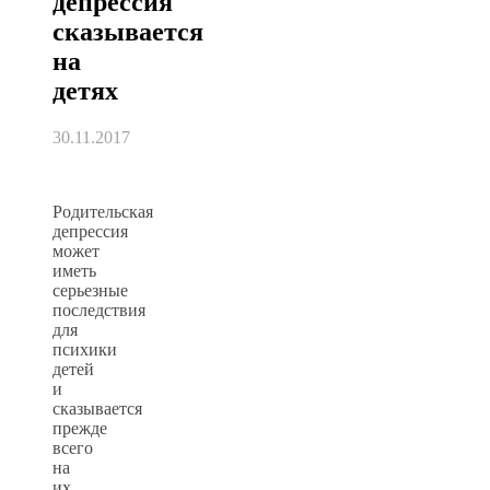
депрессия
сказывается
на
детях
30.11.2017
Родительская
депрессия
может
иметь
серьезные
последствия
для
психики
детей
и
сказывается
прежде
всего
на
их