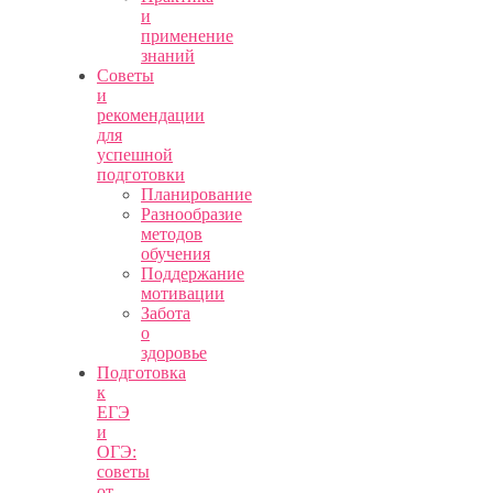
и
применение
знаний
Советы
и
рекомендации
для
успешной
подготовки
Планирование
Разнообразие
методов
обучения
Поддержание
мотивации
Забота
о
здоровье
Подготовка
к
ЕГЭ
и
ОГЭ:
советы
от