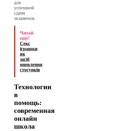
для
успешной
сдачи
экзаменов.
Читай
еще!
Секс
іграшки
як
засіб
оновлення
стосунків
Технологии
в
помощь:
современная
онлайн
школа