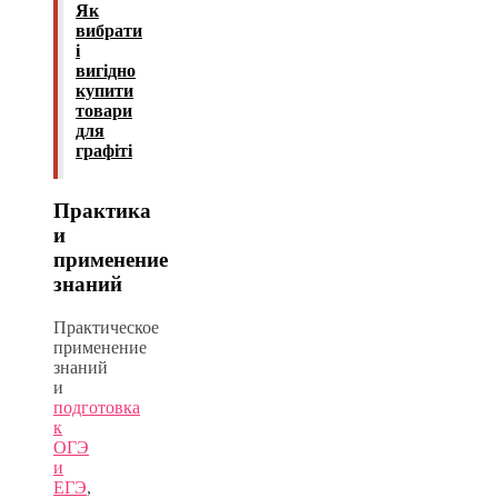
Як
вибрати
і
вигідно
купити
товари
для
графіті
Практика
и
применение
знаний
Практическое
применение
знаний
и
подготовка
к
ОГЭ
и
ЕГЭ
,