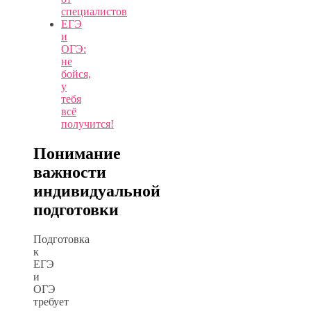
специалистов
ЕГЭ
и
ОГЭ:
не
бойся,
у
тебя
всё
получится!
Понимание
важности
индивидуальной
подготовки
Подготовка
к
ЕГЭ
и
ОГЭ
требует