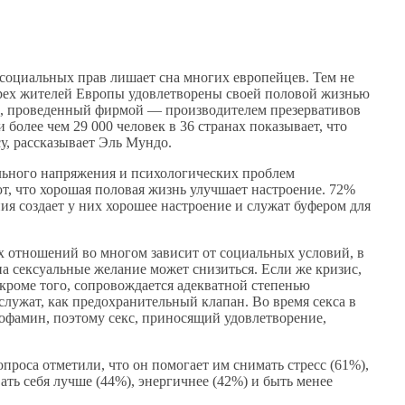
социальных прав лишает сна многих европейцев. Тем не
ырех жителей Европы удовлетворены своей половой жизнью
ос, проведенный фирмой — производителем презервативов
более чем 29 000 человек в 36 странах показывает, что
у, рассказывает Эль Мундо.
льного напряжения и психологических проблем
т, что хорошая половая жизнь улучшает настроение. 72%
я создает у них хорошее настроение и служат буфером для
х отношений во многом зависит от социальных условий, в
а сексуальные желание может снизиться. Если же кризис,
кроме того, сопровождается адекватной степенью
лужат, как предохранительный клапан. Во время секса в
офамин, поэтому секс, приносящий удовлетворение,
проса отметили, что он помогает им снимать стресс (61%),
ть себя лучше (44%), энергичнее (42%) и быть менее