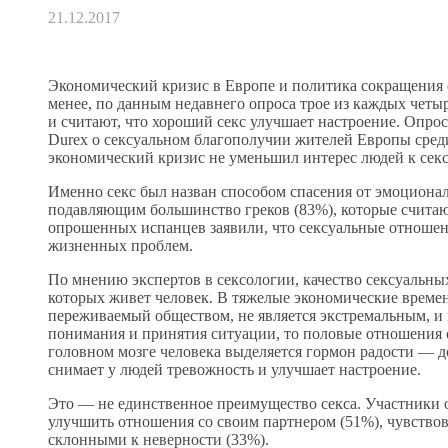
21.12.2017
Экономический кризис в Европе и политика сокращения 
менее, по данным недавнего опроса трое из каждых чет
и считают, что хороший секс улучшает настроение. Опр
Durex о сексуальном благополучии жителей Европы среди 
экономический кризис не уменьшил интерес людей к секс
Именно секс был назван способом спасения от эмоциона
подавляющим большинство греков (83%), которые считаю
опрошенных испанцев заявили, что сексуальные отношени
жизненных проблем.
По мнению экспертов в сексологии, качество сексуальны
которых живет человек. В тяжелые экономические времен
переживаемый обществом, не является экстремальным, и 
понимания и принятия ситуации, то половые отношения с
головном мозге человека выделяется гормон радости — д
снимает у людей тревожность и улучшает настроение.
Это — не единственное преимущество секса. Участники о
улучшить отношения со своим партнером (51%), чувствова
склонными к неверности (33%).