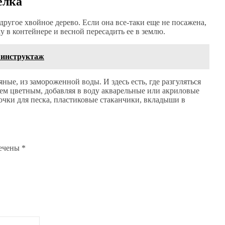
елка
 другое хвойное дерево. Если она все-таки еще не посажена,
 в контейнере и весной пересадить ее в землю.
 инструктаж
ые, из замороженной воды. И здесь есть, где разгуляться
аем цветным, добавляя в воду акварельные или акриловые
очки для песка, пластиковые стаканчики, вкладыши в
мечены
*