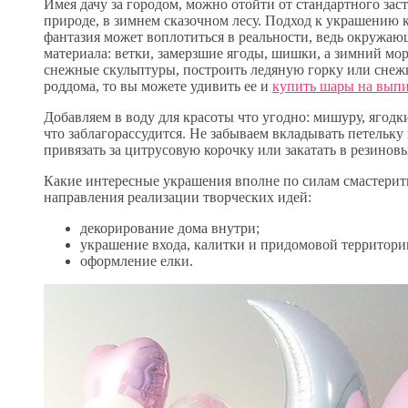
Имея дачу за городом, можно отойти от стандартного зас
природе, в зимнем сказочном лесу. Подход к украшению 
фантазия может воплотиться в реальности, ведь окружаю
материала: ветки, замерзшие ягоды, шишки, а зимний мо
снежные скульптуры, построить ледяную горку или снеж
роддома, то вы можете удивить ее и
купить шары на выпи
Добавляем в воду для красоты что угодно: мишуру, ягодк
что заблагорассудится. Не забываем вкладывать петельку
привязать за цитрусовую корочку или закатать в резино
Какие интересные украшения вполне по силам смастерит
направления реализации творческих идей:
декорирование дома внутри;
украшение входа, калитки и придомовой территори
оформление елки.