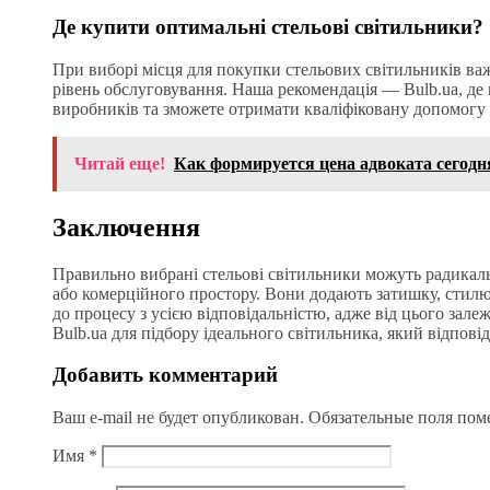
Де купити оптимальні стельові світильники?
При виборі місця для покупки стельових світильників важ
рівень обслуговування. Наша рекомендація — Bulb.ua, де 
виробників та зможете отримати кваліфіковану допомогу в
Читай еще!
Как формируется цена адвоката сегодн
Заключення
Правильно вибрані стельові світильники можуть радикал
або комерційного простору. Вони додають затишку, стилю
до процесу з усією відповідальністю, адже від цього зале
Bulb.ua для підбору ідеального світильника, який відпов
Добавить комментарий
Ваш e-mail не будет опубликован.
Обязательные поля по
Имя
*