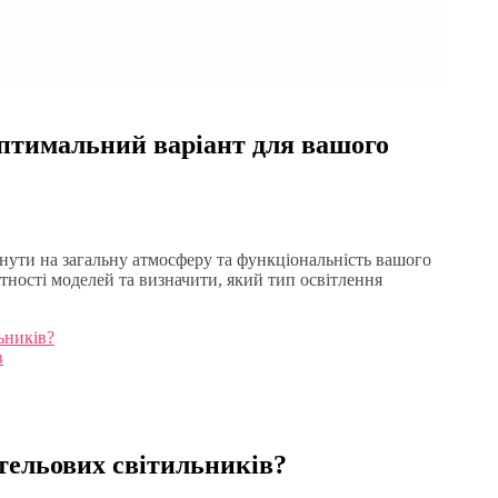
оптимальний варіант для вашого
ути на загальну атмосферу та функціональність вашого
ітності моделей та визначити, який тип освітлення
ьників?
в
тельових світильників?