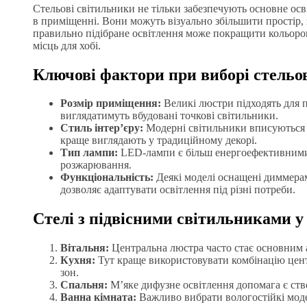
Стельові світильники не тільки забезпечують основне осв
в приміщенні. Вони можуть візуально збільшити простір, 
правильно підібране освітлення може покращити кольороп
місць для хобі.
Ключові фактори при виборі стельо
Розмір приміщення:
Великі люстри підходять для п
виглядатимуть вбудовані точкові світильники.
Стиль інтер’єру:
Модерні світильники вписуються в
краще виглядають у традиційному декорі.
Тип лампи:
LED-лампи є більш енергоефективними
розжарювання.
Функціональність:
Деякі моделі оснащені диммера
дозволяє адаптувати освітлення під різні потреби.
Стелі з підвісними світильниками у
Вітальня:
Центральна люстра часто стає основним ак
Кухня:
Тут краще використовувати комбінацію цент
зон.
Спальня:
М’яке дифузне освітлення допомага є ст
Ванна кімната:
Важливо вибрати вологостійкі модел