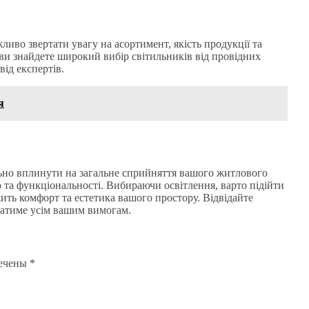
ливо звертати увагу на асортимент, якість продукції та
ви знайдете широкий вибір світильників від провідних
ід експертів.
я
ьно вплинути на загальне сприйняття вашого житлового
 та функціональності. Вибираючи освітлення, варто підійти
жить комфорт та естетика вашого простору. Відвідайте
ідатиме усім вашим вимогам.
мечены
*