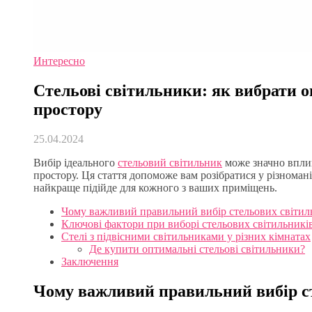
Интересно
Стельові світильники: як вибрати 
простору
25.04.2024
Вибір ідеального
стельовий світильник
може значно вплин
простору. Ця стаття допоможе вам розібратися у різноман
найкраще підійде для кожного з ваших приміщень.
Чому важливий правильний вибір стельових світил
Ключові фактори при виборі стельових світильникі
Стелі з підвісними світильниками у різних кімнатах
Де купити оптимальні стельові світильники?
Заключення
Чому важливий правильний вибір с