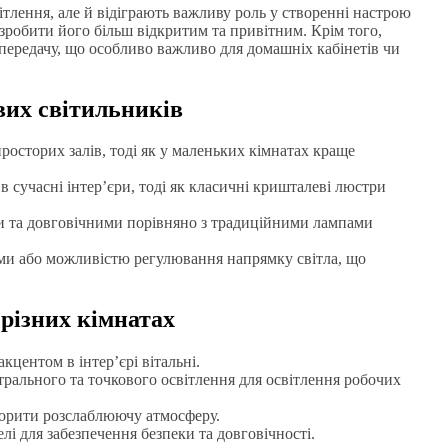
ітлення, але й відіграють важливу роль у створенні настрою
зробити його більш відкритим та привітним. Крім того,
ередачу, що особливо важливо для домашніх кабінетів чи
вих світильників
росторих залів, тоді як у маленьких кімнатах краще
 сучасні інтер’єри, тоді як класичні кришталеві люстри
 та довговічними порівняно з традиційними лампами
ми або можливістю регулювання напрямку світла, що
 різних кімнатах
центом в інтер’єрі вітальні.
рального та точкового освітлення для освітлення робочих
ворити розслаблюючу атмосферу.
і для забезпечення безпеки та довговічності.