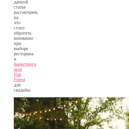
данной
статье
рассмотрим,
на
что
стоит
обратить
внимание
при
выборе
ресторана
и
банкетного
зала
Fun
Forest
для
свадьбы.