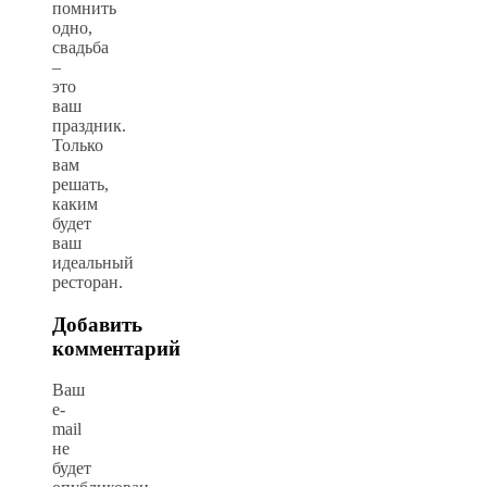
помнить
одно,
свадьба
–
это
ваш
праздник.
Только
вам
решать,
каким
будет
ваш
идеальный
ресторан.
Добавить
комментарий
Ваш
e-
mail
не
будет