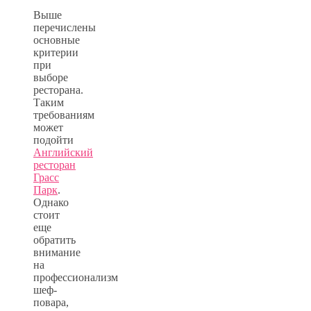
Выше
перечислены
основные
критерии
при
выборе
ресторана.
Таким
требованиям
может
подойти
Английский
ресторан
Грасс
Парк
.
Однако
стоит
еще
обратить
внимание
на
профессионализм
шеф-
повара,