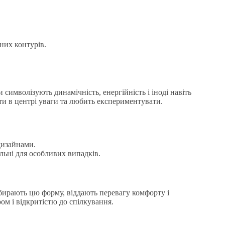
них контурів.
 символізують динамічність, енергійність і іноді навіть
ути в центрі уваги та любить експериментувати.
дизайнами.
льні для особливих випадків.
 обирають цю форму, віддають перевагу комфорту і
м і відкритістю до спілкування.