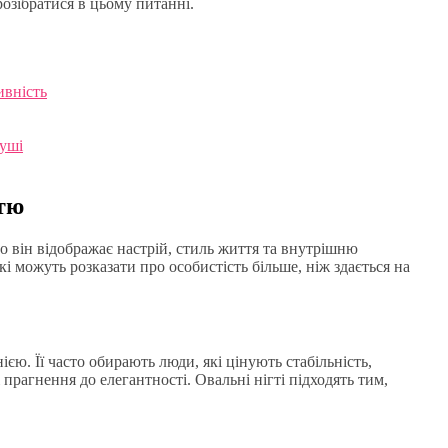
озібратися в цьому питанні.
ивність
душі
стю
то він відображає настрій, стиль життя та внутрішню
і можуть розказати про особистість більше, ніж здається на
ією. Її часто обирають люди, які цінують стабільність,
 прагнення до елегантності. Овальні нігті підходять тим,