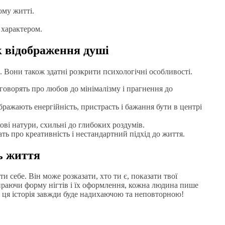
ому житті.
 характером.
к відображення душі
. Вони також здатні розкрити психологічні особливості.
говорять про любов до мінімалізму і прагнення до
ражають енергійність, пристрасть і бажання бути в центрі
ві натури, схильні до глибоких роздумів.
чать про креативність і нестандартний підхід до життя.
ь життя
и себе. Він може розказати, хто ти є, показати твої
ираючи форму нігтів і їх оформлення, кожна людина пише
ай ця історія завжди буде надихаючою та неповторною!