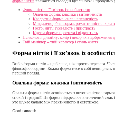
форма нігтів
вважається сьогодні ідеальною? Спробуймо р
Форма нігтів і її зв’язок із особистістю
Овальна форма: класика і витонченість
Квадратна форма: сила і впевненість
Мигдалеподібна форма: романтичність і креат
Гострі нігті: зухвалість і пристрасть
Кругла форма: простота і відкритість
Психологія дизайну: колір і декор як відображення 
Твій манікюр – твій характер і стиль життя
Форма нігтів і її зв’язок із особисті
Вибір форми нігтів – це більше, ніж просто перевага. Час
філософію людини. Кожна форма несе в собі певні риси, як
перший погляд.
Овальна форма: класика і витонченість
Овальна форма нігтів асоціюється з витонченістю і гармон
спокій і традиції. Ця форма підкреслює витончений смак і
хто шукає баланс між практичністю й естетикою.
Особливості: