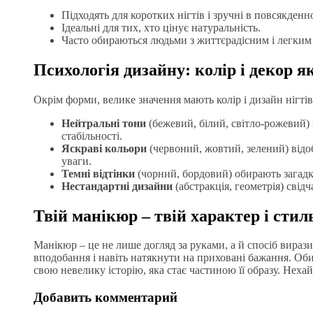
Підходять для коротких нігтів і зручні в повсякденн
Ідеальні для тих, хто цінує натуральність.
Часто обираються людьми з життєрадісним і легким
Психологія дизайну: колір і декор я
Окрім форми, велике значення мають колір і дизайн нігтів
Нейтральні тони
(бежевий, білий, світло-рожевий) 
стабільності.
Яскраві кольори
(червоний, жовтий, зелений) відоб
уваги.
Темні відтінки
(чорний, бордовий) обирають загадко
Нестандартні дизайни
(абстракція, геометрія) свід
Твій манікюр – твій характер і стил
Манікюр – це не лише догляд за руками, а й спосіб виразит
вподобання і навіть натякнути на приховані бажання. Об
свою невелику історію, яка стає частиною її образу. Нех
Добавить комментарий