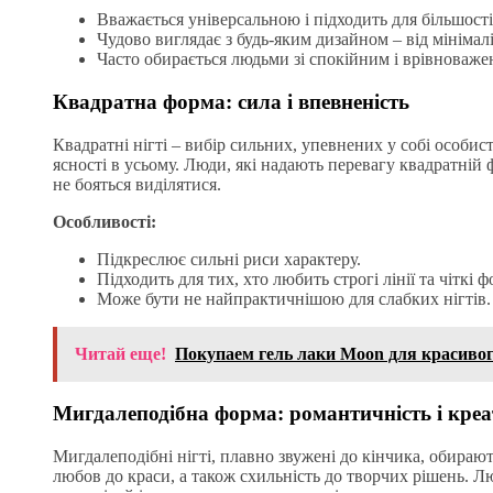
Вважається універсальною і підходить для більшості
Чудово виглядає з будь-яким дизайном – від мінімал
Часто обирається людьми зі спокійним і врівноваже
Квадратна форма: сила і впевненість
Квадратні нігті – вибір сильних, упевнених у собі особис
ясності в усьому. Люди, які надають перевагу квадратній 
не бояться виділятися.
Особливості:
Підкреслює сильні риси характеру.
Підходить для тих, хто любить строгі лінії та чіткі 
Може бути не найпрактичнішою для слабких нігтів.
Читай еще!
Покупаем гель лаки Moon для красиво
Мигдалеподібна форма: романтичність і креа
Мигдалеподібні нігті, плавно звужені до кінчика, обираю
любов до краси, а також схильність до творчих рішень. Л