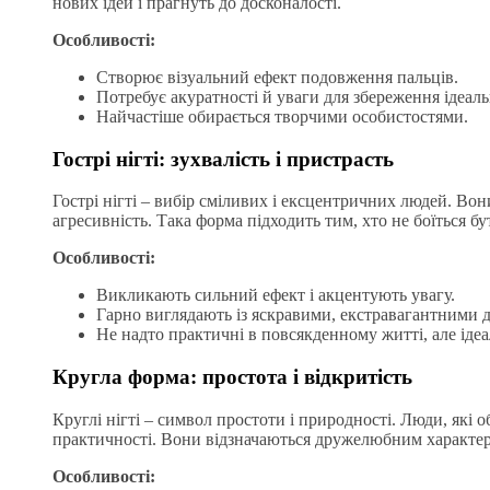
нових ідей і прагнуть до досконалості.
Особливості:
Створює візуальний ефект подовження пальців.
Потребує акуратності й уваги для збереження ідеаль
Найчастіше обирається творчими особистостями.
Гострі нігті: зухвалість і пристрасть
Гострі нігті – вибір сміливих і ексцентричних людей. Вони
агресивність. Така форма підходить тим, хто не боїться б
Особливості:
Викликають сильний ефект і акцентують увагу.
Гарно виглядають із яскравими, екстравагантними 
Не надто практичні в повсякденному житті, але ідеа
Кругла форма: простота і відкритість
Круглі нігті – символ простоти і природності. Люди, які
практичності. Вони відзначаються дружелюбним характеро
Особливості: