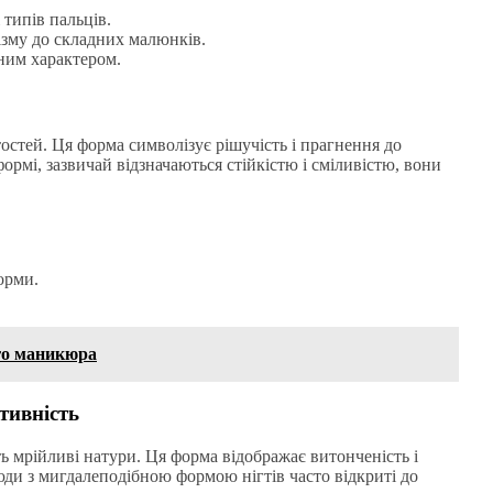
 типів пальців.
ізму до складних малюнків.
ним характером.
тостей. Ця форма символізує рішучість і прагнення до
формі, зазвичай відзначаються стійкістю і сміливістю, вони
форми.
го маникюра
тивність
ть мрійливі натури. Ця форма відображає витонченість і
юди з мигдалеподібною формою нігтів часто відкриті до