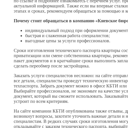
по ссылке и подробнее ознакомьтесь с перечнем услуг. п
актуальной информацией. Также если вы впервые сталкив
этапах и сроках, рекомендуем обращаться за помощью и
Почему стоит обращаться в компанию «Киевское бюро
индивидуальный подход при оформлении документ
быстрая и слаженная работа специалистов;
выгодные цены за услуги профессионалов.
Сроки изготовления технического паспорта квартиры сост
приватизации или смене собственника квартиры, рекоме
пакет документов и в кратчайшие сроки выполнить запл
сделать переобмер после застройщика.
Заказать услуги специалистов несложно: на сайте отправл
все детали, специалисты проведут техническую инвента
техпаспорта. Забрать документ можно в офисе КБТИ или 
Выбирайте профессионалов, не экономьте на качестве усл
документ, который вы сможете использовать. Заказывайт
устроит по всем критериям.
На сайте компании КБТИ опубликованы также отзывы, др
возникнут вопросы, захотите уточнить важные детали и 
специалистам. В редких случаях сроки изготовления могу
откладывайте с заказом технического паспорта, выбирай