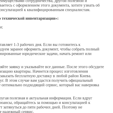
реимуществами сотрудничества, другой полезной и
аетесь с оформлением этого документа, хотите узнать об
 консультацией к квалифицированным специалистам.
 технической инвентаризации»:
а;
авляет 1-3 рабочих дня. Если вы готовитесь к
ндуем заранее оформить документ, чтобы собрать полный
анированные юридические задачи, начать ремонт или
яйте заявку и указывайте все данные. После этого обсудите
ризацию квартиры. Начнется процесс изготовления
заказать бесплатную доставку в любой район Киева.
уг. В этом случае вам удастся получить официальный
е оптимально подходящий сервис, который вас наверняка
угая полезная и актуальная информация. Если вдруг
нюансы, обращайтесь за помощью и консультацией к
т затянуться до пяти рабочих дней. Поэтому не
те надежный сервис.