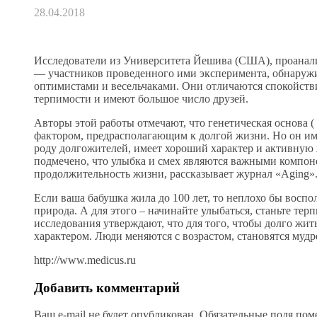
28.04.2018
Исследователи из Университета Йешива (США), проанализи
— участников проведенного ими эксперимента, обнаружи
оптимистами и весельчаками. Они отличаются спокойств
терпимости и имеют большое число друзей.
Авторы этой работы отмечают, что генетическая основа (
фактором, предрасполагающим к долгой жизни. Но он име
роду долгожителей, имеет хороший характер и активну
подмечено, что улыбка и смех являются важными комп
продолжительность жизни, рассказывает журнал «Aging»
Если ваша бабушка жила до 100 лет, то неплохо бы воспо
природа. А для этого – начинайте улыбаться, станьте тер
исследования утверждают, что для того, чтобы долго жит
характером. Люди меняются с возрастом, становятся мудр
http://www.medicus.ru
Добавить комментарий
Ваш e-mail не будет опубликован.
Обязательные поля по