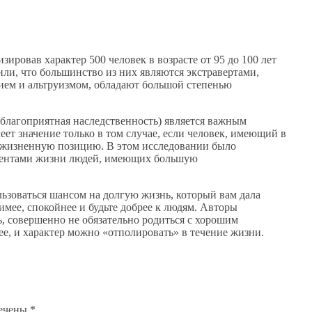
ровав характер 500 человек в возрасте от 95 до 100 лет
ли, что большинство из них являются экстравертами,
ием и альтруизмом, обладают большой степенью
 благоприятная наследственность) является важным
ет значение только в том случае, если человек, имеющий в
ю жизненную позицию. В этом исследовании было
онентами жизни людей, имеющих большую
.
льзоваться шансом на долгую жизнь, который вам дала
пимее, спокойнее и будьте добрее к людям. Авторы
ь, совершенно не обязательно родиться с хорошим
ее, и характер можно «отполировать» в течение жизни.
мечены
*