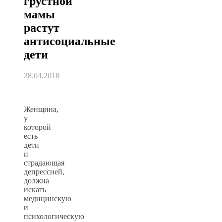
грустной
мамы
растут
антисоциальные
дети
28.04.2018
Женщина,
у
которой
есть
дети
и
страдающая
депрессией,
должна
искать
медицинскую
и
психологическую