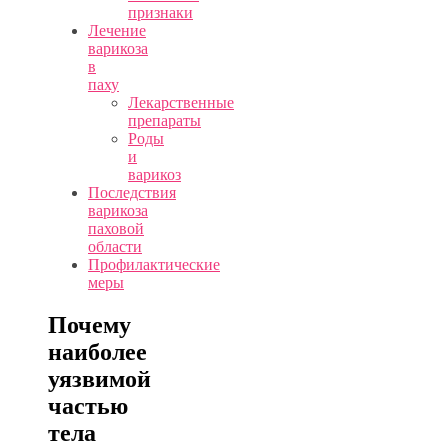
признаки
Лечение
варикоза
в
паху
Лекарственные
препараты
Роды
и
варикоз
Последствия
варикоза
паховой
области
Профилактические
меры
Почему
наиболее
уязвимой
частью
тела