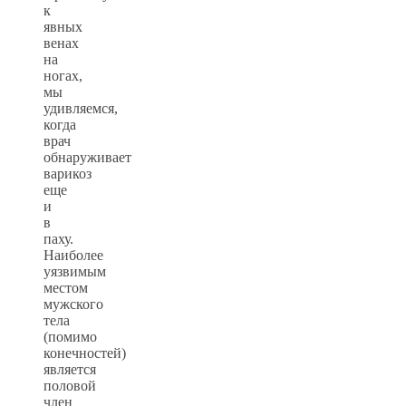
к
явных
венах
на
ногах,
мы
удивляемся,
когда
врач
обнаруживает
варикоз
еще
и
в
паху.
Наиболее
уязвимым
местом
мужского
тела
(помимо
конечностей)
является
половой
член