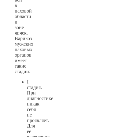
в
паховой
области
и
зоне
яичек.
Варикоз
мужских
паховых
органов
имеет
такие
стадии:
I
стадия.
При
диагностике
никак
себя
не
проявляет.
Для
ее
выявления