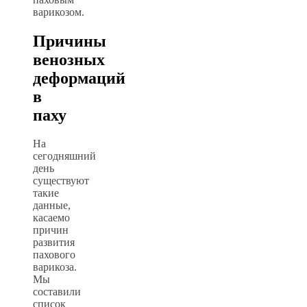
варикозом.
Причины
венозных
деформаций
в
паху
На
сегодняшний
день
существуют
такие
данные,
касаемо
причин
развития
пахового
варикоза.
Мы
составили
список