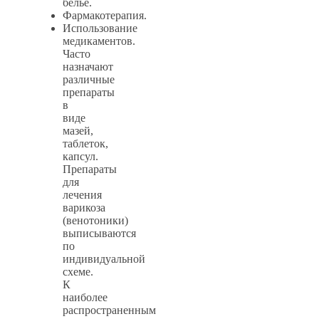
белье.
Фармакотерапия.
Использование
медикаментов.
Часто
назначают
различные
препараты
в
виде
мазей,
таблеток,
капсул.
Препараты
для
лечения
варикоза
(венотоники)
выписываются
по
индивидуальной
схеме.
К
наиболее
распространенным