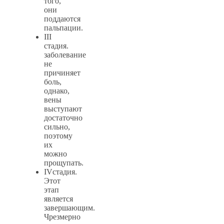
того,
они
поддаются
пальпации.
III
стадия.
заболевание
не
причиняет
боль,
однако,
вены
выступают
достаточно
сильно,
поэтому
их
можно
прощупать.
IVстадия.
Этот
этап
является
завершающим.
Чрезмерно