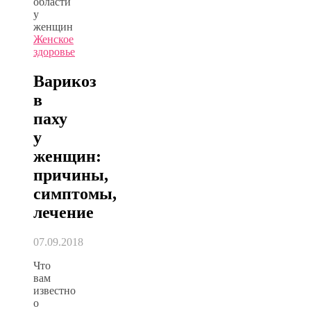
Женское
здоровье
Варикоз
в
паху
у
женщин:
причины,
симптомы,
лечение
07.09.2018
Что
вам
известно
о