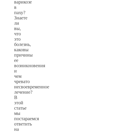
варикозе
в
паху?
Знаете
ли
вы,
что
это
болезнь,
каковы
причины
ее
возникновения
и
чем
чревато
несвоевременное
лечение?
В
этой
статье
мы
постараемся
ответить
на